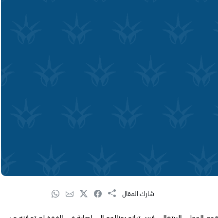
شارك المقال
دم الدولي البرتغالي كريستيانو رونالدو إلى إصابة في الفخذ لم تمكنه من