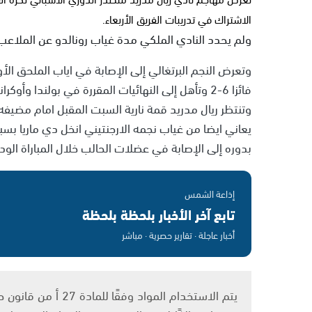
الاشتراك في تدريبات الفريق الأربعاء.
ولم يحدد النادي الملكي مدة غياب رونالدو عن الملاعب ج
وتعرض النجم البرتغالي إلى الإصابة في اياب الملحق الأو
فائزا 6-2 وتأهل إلى النهائيات المقررة في بولندا وأوكرانيا الصيف المقبل.
وتنتظر ريال مدريد قمة نارية السبت المقبل امام مضيفه 
يعاني ايضا من غياب نجمه الارجنتيني انخل دي ماريا بسب
بدوره إلى الإصابة في عضلات الحالب خلال المباراة الودية لاسبانيا 
إذاعة الشمس
تابع آخر الأخبار بلحظة بلحظة
أخبار عاجلة · تقارير حصرية · مباشر