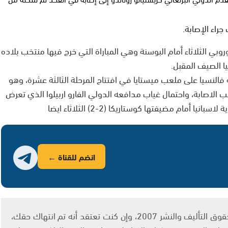
راء الإصابة.
روبي الثلاثاء أمام البوسنة وهي المباراة التي خرج فيها منتخب بلاده
فالنسيا على ملعب ميستايا في افتتاح المرحلة الثالثة عشرة، وهو
ب الاصابة، واحتمال غياب مدافعه الدولي الفارو اربيلوا الذي تعرض
أمام مضيفتها كوستاريكا (2-2) الثلاثاء ايضا
انضم للقناة ←
يتم الاستخدام المواد وفقًا للمادة 27 أ من قانون حقوق التأليف والنشر 2007، وإن كنت تعتقد أنه تم انتهاك حقك،