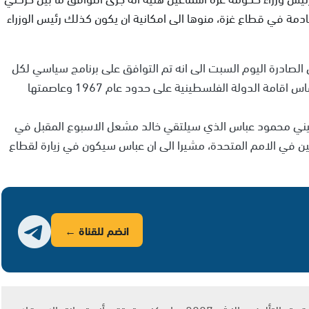
مة في قطاع غزة، منوها الى امكانية ان يكون كذلك رئيس الوزراء
صادرة اليوم السبت الى انه تم التوافق على برنامج سياسي لكل
الفصائل الفلسطينية بما فيها حركة حماس مبني على اساس اقامة الدولة الفلسطينية على حدود عام 1967 وعاصمتها
ني محمود عباس الذي سيلتقي خالد مشعل الاسبوع المقبل في
ن في الامم المتحدة، مشيرا الى ان عباس سيكون في زيارة لقطاع
انضم للقناة ←