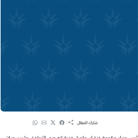
شارك المقال
س وزراء حكومة غزة اسماعيل هنية انه جرى التوافق ما بين حركتي