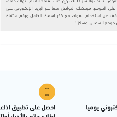
يتم الاستخدام المواد وفقًا للمادة 27 أ من قانون حقوق التأليف والنشر 2007، وإن كنت تعتقد أنه تم انتهاك حقك،
لى الموقع، فيمكنك التواصل معنا عبر البريد الإلكتروني على
info@ashams.c والطلب بالتوقف عن استخدام المواد، مع ذكر اسمك الكامل ورقم هاتفك
ى موقع الشمس. وشكرًا!
تروني يوميا
احصل على تطبيق اذاع
إطلاع دائم بالأخبار أولاً
مس