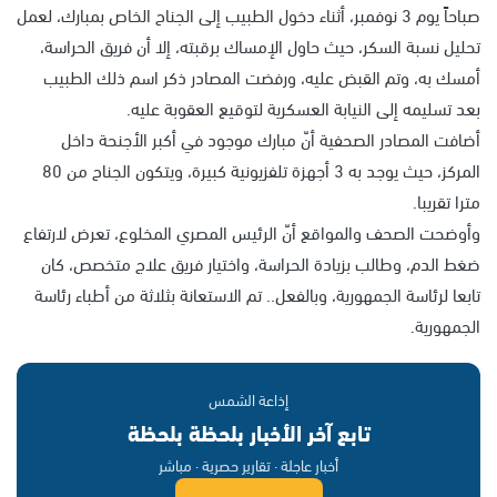
صباحاً يوم 3 نوفمبر، أثناء دخول الطبيب إلى الجناح الخاص بمبارك، لعمل
تحليل نسبة السكر، حيث حاول الإمساك برقبته، إلا أن فريق الحراسة،
أمسك به، وتم القبض عليه، ورفضت المصادر ذكر اسم ذلك الطبيب
بعد تسليمه إلى النيابة العسكرية لتوقيع العقوبة عليه.
أضافت المصادر الصحفية أنّ مبارك موجود في أكبر الأجنحة داخل
المركز، حيث يوجد به 3 أجهزة تلفزيونية كبيرة، ويتكون الجناح من 80
مترا تقريبا.
وأوضحت الصحف والمواقع أنّ الرئيس المصري المخلوع، تعرض لارتفاع
ضغط الدم، وطالب بزيادة الحراسة، واختيار فريق علاج متخصص، كان
تابعا لرئاسة الجمهورية، وبالفعل.. تم الاستعانة بثلاثة من أطباء رئاسة
الجمهورية.
إذاعة الشمس
تابع آخر الأخبار بلحظة بلحظة
أخبار عاجلة · تقارير حصرية · مباشر