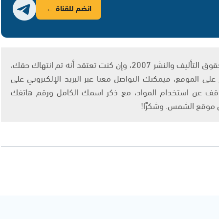
انضم للقناة ←
يتم الاستخدام المواد وفقًا للمادة 27 أ من قانون حقوق التأليف والنشر 2007، وإن كنت تعتقد أنه تم انتهاك حقك،
لى الموقع، فيمكنك التواصل معنا عبر البريد الإلكتروني على
info@ashams.c والطلب بالتوقف عن استخدام المواد، مع ذكر اسمك الكامل ورقم هاتفك
ى موقع الشمس. وشكرًا!