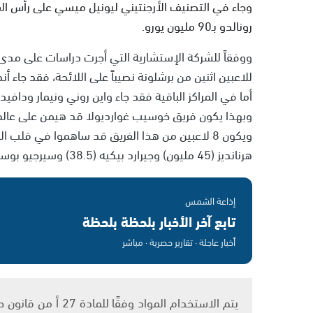
رونالدو بـ90 مليون يورو.
ووفقاً للشركة الإستشارية التي أجرت دراسات على مدى ش
أما في المراكز الباقية فقد جاء واين روني ونيمار ودافيد 
ويكون 8 لاعبين من هذا الفريق قد ساهموا في قلب
هرنانديز (45 مليون) وجيرارد بيكيه (38.5) وسيرجيو بوسكيتس وداني ألفيش (35.5 مليون).
إذاعة الشمس
تابع آخر الأخبار بلحظة بلحظة
أخبار عاجلة · تقارير حصرية · مباشر