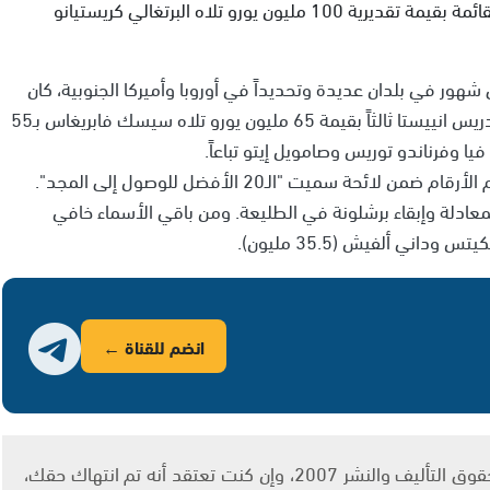
وجاء في التصنيف الأرجنتيني ليونيل ميسي على رأس القائمة بقيمة تقديرية 100 مليون يورو تلاه البرتغالي كريستيانو
هور في بلدان عديدة وتحديداً في أوروبا وأميركا الجنوبية، كان
للاعبين اثنين من برشلونة نصيباً على اللائحة، فقد جاء أندريس انييستا ثالثاً بقيمة 65 مليون يورو تلاه سيسك فابريغاس بـ55
فيا وفرناندو توريس وصامويل إيتو تباعاً.
وبهذا يكون فريق خوسيب غوارديولا قد هيمن على عالم الأرقام ضمن لائحة سميت "الـ20 الأفضل للوصول إلى المجد".
 المعادلة وإبقاء برشلونة في الطليعة. ومن باقي الأسماء خافي
انضم للقناة ←
يتم الاستخدام المواد وفقًا للمادة 27 أ من قانون حقوق التأليف والنشر 2007، وإن كنت تعتقد أنه تم انتهاك حقك،