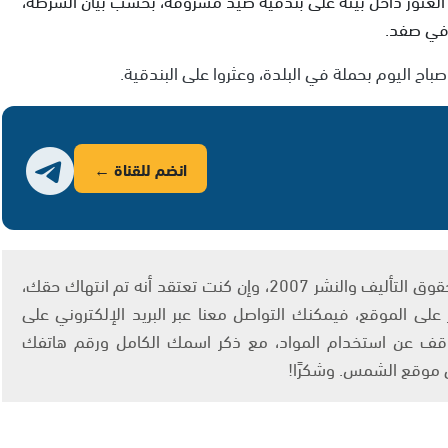
 في صفد.
ح اليوم بحملة في البلدة، وعثروا على البندقية.
انضم للقناة ←
يتم الاستخدام المواد وفقًا للمادة 27 أ من قانون حقوق التأليف والنشر 2007، وإن كنت تعتقد أنه تم انتهاك حقك،
لى الموقع، فيمكنك التواصل معنا عبر البريد الإلكتروني على
info@ashams.c والطلب بالتوقف عن استخدام المواد، مع ذكر اسمك الكامل ورقم هاتفك
ى موقع الشمس. وشكرًا!