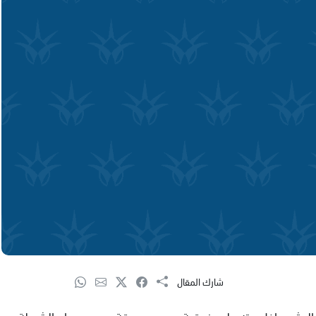
شارك المقال
لعثور داخل بيته على بندقية صيد مسروقة، بحسب بيان الشرطة،