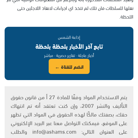
نقلها للسلطات فان تلك لم تتخذ اي اجراءات لانقاذ اللاجئين حتى
اللحظة.
إذاعة الشمس
تابع آخر الأخبار بلحظة بلحظة
أخبار عاجلة · تقارير حصرية · مباشر
انضم للقناة ←
يتم الاستخدام المواد وفقًا للمادة 27 أ من قانون حقوق
التأليف والنشر 2007، وإن كنت تعتقد أنه تم انتهاك
حقك، بصفتك مالكًا لهذه الحقوق في المواد التي تظهر
على الموقع، فيمكنك التواصل معنا عبر البريد الإلكتروني
على العنوان التالي: info@ashams.com والطلب