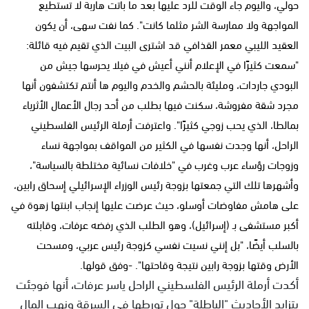
حولي، واليوم جاء الوقت للرد عليها بعد ما باتت هاربة لا تستطيع
المواجهة ولا ممارسة الشر مثلما كانت". كما نفت سهى، أن يكون
العقيد الليبي معمر القذافي قد اشترى البيت الذي تقيم فيه قائلة:
"سمعت كثيرًا في الإعلام أنني أعيش في فيلا يحرسها جيش من
البودي جاردات، ومليئة بالحشم والخدم واليوم ها أنتم تكتشفون أنها
مجرد شقة مفروشة، سكنت فيها بطلب من أحد رجال الأعمال الأثرياء
بمالطا، الذي يحب زوجي كثيرًا". واعترفت أرملة الرئيس الفلسطيني
الراحل، أنها وجدت نفسها في الكثير من المواقف بمواجهة نساء
وزوجات رؤساء عرب وغرب في "خلافات نسائية مختلطة بالسياسة"،
وأشهرها تلك التي جمعتها بزوجة رئيس الوزراء الإسرائيلي إسحاق رابين،
على هامش مفاوضات أوسلو، حيث عرضت عليها إنجاب ابنتها زهوة في
أكبر مستشفى بـ (إسرائيل)، وهو الطلب الذي رفضه عرفات، وقابلته
بالسلب أيضًا، "بل إنني نسيت نفسي كزوجة رئيس عربي، ومسحت
الأرض وقتها بزوجة رابين نتيجة وقاحتها". -وفق قولها.
أكدت أرملة الرئيس الفلسطيني الراحل ياسر عرفات، أنها فوجئت
بتزايد الأحاديث "الباطلة" حول تورطها في السرقة ونهب المال