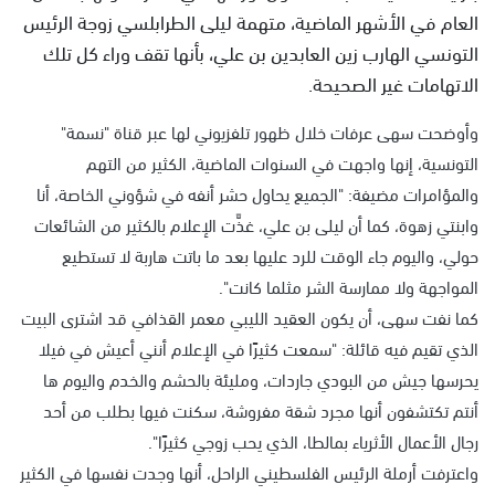
العام في الأشهر الماضية، متهمة ليلى الطرابلسي زوجة الرئيس
التونسي الهارب زين العابدين بن علي، بأنها تقف وراء كل تلك
الاتهامات غير الصحيحة.
وأوضحت سهى عرفات خلال ظهور تلفزيوني لها عبر قناة "نسمة"
التونسية، إنها واجهت في السنوات الماضية، الكثير من التهم
والمؤامرات مضيفة: "الجميع يحاول حشر أنفه في شؤوني الخاصة، أنا
وابنتي زهوة، كما أن ليلى بن علي، غذَّت الإعلام بالكثير من الشائعات
حولي، واليوم جاء الوقت للرد عليها بعد ما باتت هاربة لا تستطيع
المواجهة ولا ممارسة الشر مثلما كانت".
كما نفت سهى، أن يكون العقيد الليبي معمر القذافي قد اشترى البيت
الذي تقيم فيه قائلة: "سمعت كثيرًا في الإعلام أنني أعيش في فيلا
يحرسها جيش من البودي جاردات، ومليئة بالحشم والخدم واليوم ها
أنتم تكتشفون أنها مجرد شقة مفروشة، سكنت فيها بطلب من أحد
رجال الأعمال الأثرياء بمالطا، الذي يحب زوجي كثيرًا".
واعترفت أرملة الرئيس الفلسطيني الراحل، أنها وجدت نفسها في الكثير