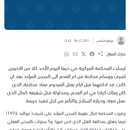
موقع الشمس
04.12.2011
13:42
شارك المقال
ارسلت المحكمة المركزية في حيفا اليوم الأحد كلا من الاخوين
اشرف ووسام محاجنة من ام الفحم الى السجن المؤبد بعد ان
كانت قد ادانتهما قبل ايام بقتل المرحوم عماد محاجنة، الذي
كان يملك كراجا في ام الفحم، ومحاولة قتل شقيقه كمال الذي
عمل معه، وحيازة السلاح والتآمر من اجل تنفيذ جريمة.
وقررت المحكمة انزال عقوبة السجن المؤبد على اشرف( مواليد 1974)
فيما يتعلق بمخالفة القتل الذي ادين فيها، و5 سنوات بالسجن الفعلي
على مخالفات محاولة القتل وحيازة سلاح والتآمر لتنفيذ جريمة، ودفع