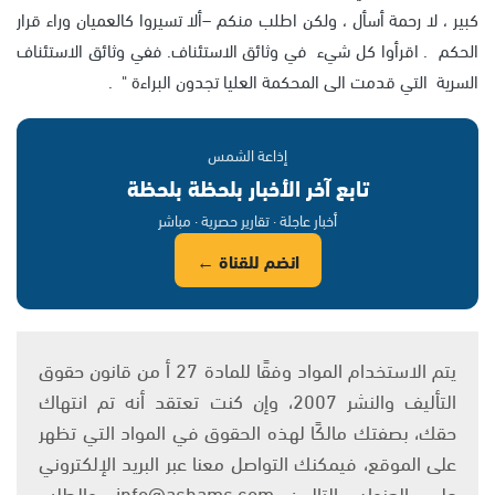
كبير ، لا رحمة أسأل ، ولكن اطلب منكم –ألا تسيروا كالعميان وراء قرار
الحكم . اقرأوا كل شيء في وثائق الاستئناف. ففي وثائق الاستئناف
السرية التي قدمت الى المحكمة العليا تجدون البراءة " .
إذاعة الشمس
تابع آخر الأخبار بلحظة بلحظة
أخبار عاجلة · تقارير حصرية · مباشر
انضم للقناة ←
يتم الاستخدام المواد وفقًا للمادة 27 أ من قانون حقوق
التأليف والنشر 2007، وإن كنت تعتقد أنه تم انتهاك
حقك، بصفتك مالكًا لهذه الحقوق في المواد التي تظهر
على الموقع، فيمكنك التواصل معنا عبر البريد الإلكتروني
على العنوان التالي: info@ashams.com والطلب