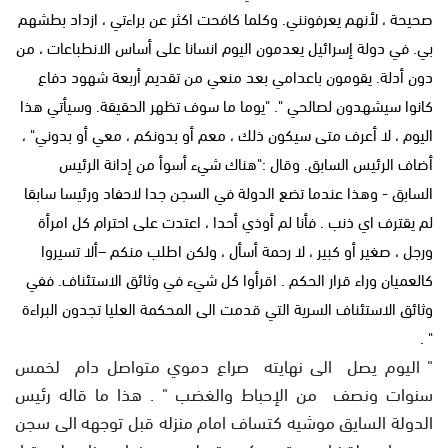
صحيحة ، لأنهم يعرفونني. وكلما كافحت اكثر عن براءتي ، ازداد بطشهم
بي. في دولة إسرائيل يعدمون اليوم انسانا على أساس الانطباعات ، من
دون أدلة. يقومون باعدامي بعد منعي من تقديم أربعة شهود دفاع
كانوا سيشهدون لصالحي ". "يوما ما سوف تظهر الحقيقة. وسيأتي هذا
اليوم ، لا أعرف متى سيكون ذلك ، معم أو بدونكم ، معي أو بدوني" ،
أضاف الرئيس السابق. وقال :"هناك شيء أسوأ من إدانة الرئيس
السابق - وهذا عندما تضع الدولة في السجن جدا لاحفاد ورئيسا سابقا
لم يقترف اي ذنب . فأنا لم أوذي أحدا ، اعتدت على احترام كل امرأة
ورجل ، صغير أو كبير ، لا رحمة أسأل ، ولكن اطلب منكم –ألا تسيروا
كالعميان وراء قرار الحكم . اقرأوا كل شيء في وثائق الاستئناف. ففي
وثائق الاستئناف السرية التي قدمت الى المحكمة العليا تجدون البراءة
" .
" اليوم يصل الى نهايته صراع دموي متواصل دام لخمس
سنوات ونصف من الإحباط والغضب " . هذا ما قاله رئيس
الدولة السايق موشيه كتساف امام منزله قبل توجهه الى سجن