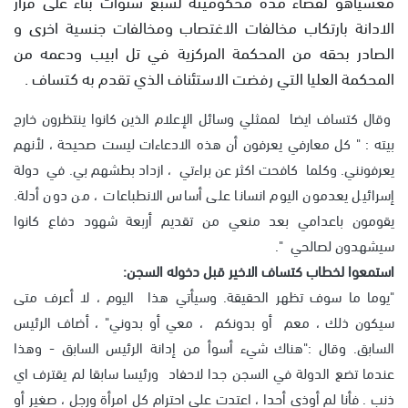
معسياهو لقضاء مدة محكوميته لسبع سنوات بناء على قرار
الادانة بارتكاب مخالفات الاغتصاب ومخالفات جنسية اخرى و
الصادر بحقه من المحكمة المركزية في تل ابيب ودعمه من
المحكمة العليا التي رفضت الاستئناف الذي تقدم به كتساف .
وقال كتساف ايضا لممثلي وسائل الإعلام الذين كانوا ينتظرون خارج
بيته : " كل معارفي يعرفون أن هذه الادعاءات ليست صحيحة ، لأنهم
يعرفونني. وكلما كافحت اكثر عن براءتي ، ازداد بطشهم بي. في دولة
إسرائيل يعدمون اليوم انسانا على أساس الانطباعات ، من دون أدلة.
يقومون باعدامي بعد منعي من تقديم أربعة شهود دفاع كانوا
سيشهدون لصالحي ".
استمعوا لخطاب كتساف الاخير قبل دخوله السجن:
"يوما ما سوف تظهر الحقيقة. وسيأتي هذا اليوم ، لا أعرف متى
سيكون ذلك ، معم أو بدونكم ، معي أو بدوني" ، أضاف الرئيس
السابق. وقال :"هناك شيء أسوأ من إدانة الرئيس السابق - وهذا
عندما تضع الدولة في السجن جدا لاحفاد ورئيسا سابقا لم يقترف اي
ذنب . فأنا لم أوذي أحدا ، اعتدت على احترام كل امرأة ورجل ، صغير أو