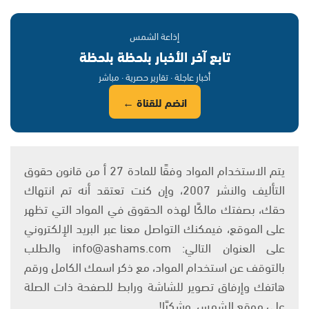
إذاعة الشمس
تابع آخر الأخبار بلحظة بلحظة
أخبار عاجلة · تقارير حصرية · مباشر
انضم للقناة ←
يتم الاستخدام المواد وفقًا للمادة 27 أ من قانون حقوق
التأليف والنشر 2007، وإن كنت تعتقد أنه تم انتهاك
حقك، بصفتك مالكًا لهذه الحقوق في المواد التي تظهر
على الموقع، فيمكنك التواصل معنا عبر البريد الإلكتروني
على العنوان التالي: info@ashams.com والطلب
بالتوقف عن استخدام المواد، مع ذكر اسمك الكامل ورقم
هاتفك وإرفاق تصوير للشاشة ورابط للصفحة ذات الصلة
على موقع الشمس. وشكرًا!