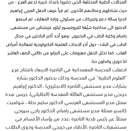
المجالات الطبية المختلفة الذين حضروا بأعداد كبيرة لدعم الفرع - من
حيث نشاطهم وعطاءهم للآخرين. ثم قرأ عريف الحفل المربي إبراهيم
اندريا رسالة دعم وتبريكات من مسئولي وزارة المعارف. ثم استمع
الحضور الى محاضرة شيّقة للبروفيسور ليئور غيبشتاين من مستشفى
رامبام وكلية الطب في التخنيون -وهو أحد أكبر الباحثين في مجال
الطب في البلاد- حول آخر الابحاث العلمية التكنولوجية لمعالجة أمراض
القلب. كما تخلل الحفل معزوفات على البيانو من طالبي الصف العاشر
لنا خوري وانطون حنا.
احتفلت المدرسة المعمدانية في الناصرة الاربعاء بافتتاح فرع
"العلوم الطبية" في المدرسة وذلك بحضور الدكتور بشارة
بشارات مدير مستشفى الناصرة (الانجليزي) ، الدكتور إبراهيم
حربجي مدير مستشفى العائلة المقدسة (الطلياني)، جريس عبدة
ممثل مدير المستشفى الفرنسي الدكتور سليم نخلة ، شولميت
كاتسير ممثلة مدير مستشفى رامبام، الدكتور راجي سروجي
ممثلاً عن رئيس بلدية الناصرة ،عدد من رؤساء الأقسام في
مستشفيات الناصرة ،الأطباء من خريجي المدرسة وذوي الطلاب