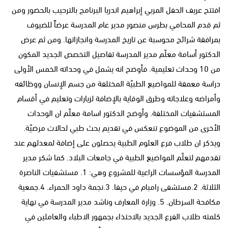
افتتح عريف الحفل المربي إبراهيم اندريا البرنامج بالترحيب بالحضور ومن
ثم قدم المحامي بطرس منصور مدير عام المدرسة عرضاً للضيوف
بمرافقة شرائح محوسبة عن تاريخ المدرسة وانجازاتها. ومن ثم عرض
الدكتور أسامة معلّم مدير المدرسة تفاصيل التخصص الجديد المكون
من 10 وحدات تعليمية. فأوضح انه يشمل في وحداته الخمس الأولى
دراسة معمقة للمواضيع الطبيّة المختلفة من جسم الإنسان ووظائفه
وأمراضه وعلاجاته وطرق الوقاية بالإضافة لزيارات وتعليم في أقسام
المستشفيات المختلفة. وأوضح الدكتور اسامة معلّم ان الوحدات
الأخرى من الموضوع تنعكس في تقديم بحث طبي لحالات مرضيّة.
ويذكر ان طلاب فرع العلوم الطبية يحصلون على إضافة لمعدلهم عند
تقدمهم لتعلّم المواضيع الطبية في جامعات البلاد. كما شكر مدير
المدرسة المؤسسات الراعية للمشروع وهي: 1. مستشفيات الناصرة
الثلاثة. 2.مستشفى رامبام في حيفا. 3.نجمة داود الحمراء. 4.جمعية
مكافحة السرطان. 5. وزارة المعارف وناشد مدير المدرسة في نهاية
كلمته طلاب الفرع الجديد بالاحتذاء بجمهور الاطباء والعاملين في