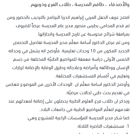
والأصدقاء ، طاقم المدرسة ، طلاب الفرع وذويهم .
افتتح عريف الحفل المربي إبراهيم اندريا البرنامج بالترحيب بالحضور ومن
ثم قدم المحامي بطرس منصور مدير عام المدرسة عرضاً للضيوف
بمرافقة شرائح محوسبة عن تاريخ المدرسة وانجازاتها.
ومن ثم عرض الدكتور أسامة معلّم مدير المدرسة تفاصيل التخصص
الجديد المكون من 10 وحدات تعليمية. فأوضح انه يشمل في وحداته
الخمس الأولى دراسة معمقة للمواضيع الطبيّة المختلفة من جسم
الإنسان ووظائفه وأمراضه وعلاجاته وطرق الوقاية بالإضافة لزيارات
وتعليم في أقسام المستشفيات المختلفة.
وأوضح الدكتور اسامة معلّم ان الوحدات الأخرى من الموضوع تنعكس
في تقديم بحث طبي لحالات مرضيّة.
ويذكر ان طلاب فرع العلوم الطبية يحصلون على إضافة لمعدلهم عند
تقدمهم لتعلّم المواضيع الطبية في جامعات البلاد.
كما شكر مدير المدرسة المؤسسات الراعية للمشروع وهي:
1. مستشفيات الناصرة الثلاثة.
2.مستشفى رامبام في حيفا.