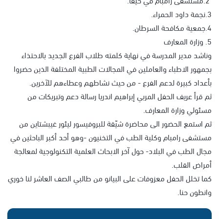
3.نجمة داود الحمراء.
4.جمعية مكافحة السرطان.
5. وزارة المعارف
وناشد مدير المدرسة في نهاية كلمته طلاب الفرع الجديد بالاحتذاء
بجمهور الاطباء والعاملين في المجالات الطبية المختلفة الذين حضروا
بأعداد كبيرة لدعم الفرع - من حيث نشاطهم وعطاءهم للآخرين.
ثم قرأ عريف الحفل المربي إبراهيم اندريا رسالة دعم وتبريكات من
مسئولي وزارة المعارف.
ثم استمع الحضور الى محاضرة شيّقة للبروفيسور ليئور غيبشتاين من
مستشفى رامبام وكلية الطب في التخنيون -وهو أحد أكبر الباحثين في
مجال الطب في البلاد- حول آخر الابحاث العلمية التكنولوجية لمعالجة
أمراض القلب.
كما تخلل الحفل معزوفات على البيانو من طالبي الصف العاشر لنا خوري
وانطون حنا.