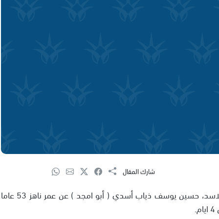
شارك المقال
انتقل إلى جوار ربه اليوم السبت رجل الاعمال ابن دير الاسد، حسين يوسف ذياب أسدي ( أبو امجد ) عن عمر ناهز 53 عاما
.