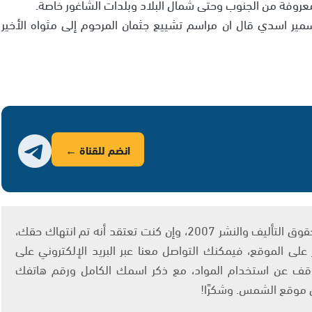
عروفة من الجنوب وحتى شمال البلاد وبلدات الشاغور خاصة.
 اسدي قال ان مراسم تشييع جثمان المرحوم إلى مثواه الأخير
انضم للقناة ←
يتم الاستخدام المواد وفقًا للمادة 27 أ من قانون حقوق التأليف والنشر 2007، وإن كنت تعتقد أنه تم انتهاك حقك،
لى الموقع، فيمكنك التواصل معنا عبر البريد الإلكتروني على
info@ashams.c والطلب بالتوقف عن استخدام المواد، مع ذكر اسمك الكامل ورقم هاتفك
ى موقع الشمس. وشكرًا!