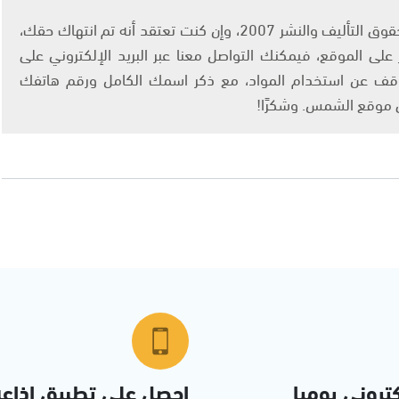
يتم الاستخدام المواد وفقًا للمادة 27 أ من قانون حقوق التأليف والنشر 2007، وإن كنت تعتقد أنه تم انتهاك حقك،
لى الموقع، فيمكنك التواصل معنا عبر البريد الإلكتروني على
info@ashams.c والطلب بالتوقف عن استخدام المواد، مع ذكر اسمك الكامل ورقم هاتفك
ى موقع الشمس. وشكرًا!
تروني يوميا
احصل على تطبيق اذاع