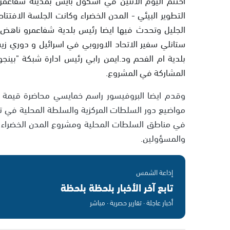
التطوير البيئي - المدن الخضراء وكانت الجلسة الافتتا
الجليل وتحدث فيها ايضا رئيس بلدية شفاعمرو ناهض خ
ستانلي سفير الاتحاد الاوروبي في اسرائيل و دوري زيس
بلدية ام الفحم ود.ايمن رابي رئيس ادارة شبكة "بين
المشاركة في المشروع.
وقدم ايضا البروفيسور راسم خمايسي محاضرة قيمة ح
مواضيع دور السلطات المركزية والسلطة المحلية في تعزي
في مناطق السلطات المحلية ومشروع المدن الخضراء ك
والمسؤولين.
إذاعة الشمس
تابع آخر الأخبار بلحظة بلحظة
أخبار عاجلة · تقارير حصرية · مباشر