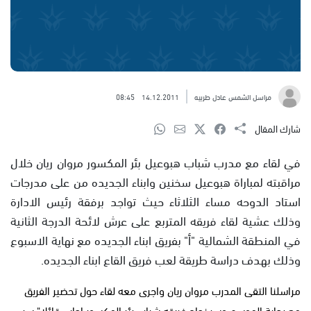
مراسل الشمس عادل طربيه
14.12.2011
08:45
شارك المقال
في لقاء مع مدرب شباب هبوعيل بئر المكسور مروان ريان خلال
مراقبته لمباراة هبوعيل سخنين وابناء الجديده من على مدرجات
استاد الدوحه مساء الثلاثاء حيث تواجد برفقة رئيس الادارة
وذلك عشية لقاء فريقه المتربع على عرش لائحة الدرجة الثانية
في المنطقة الشمالية "أ" بفريق ابناء الجديده مع نهاية الاسبوع
وذلك بهدف دراسة طريقة لعب فريق القاع ابناء الجديده.
مراسلنا التقى المدرب مروان ريان واجرى معه لقاء حول تحضير الفريق
مع بداية الموسم وسر نجاح فريقه شباب بئر المكسور اجاب قائلا" سر