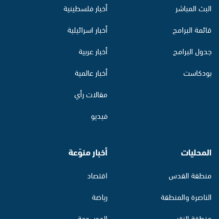
البث المباشر
أخبار فلسطينية
قائمة البرامج
أخبار اسرائيلية
جدول البرامج
أخبار عربية
بودكاست
أخبار عالمية
مقالات رأي
فيديو
المحليات
أخبار منوّعة
منطقة القدس
اقتصاد
الناصرة والمنطقة
رياضة
منطقة النقب
الموسوعة