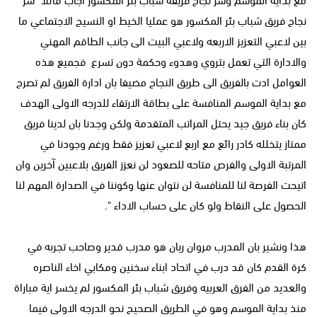
نجاح فريق شباب بئر المكسور هو عمليا الخيط او النسيج الاجتماعي ما
بين لاعبي التعزيز الاربعه ولاعبي البيت الى جانب الطاقم المهني
والادارة التي تعمل بتروي وهدوء وحكمة دون تسرع فجميع هذه
العوامل ادت بالفريق الى طريق النجاح مضيفا بان ادارة الفريق لم تصرح
مع بداية الموسم المنافسة على بطاقة الارتقاء للدرجه الاولى الهدف
كان بناء فريق جيد يحتل المراتب المتقدمة ولكن وجدنا بان لدينا فريق
ممتاز يتخلله كادر رائع مع اربع لاعبي تعزيز فقط ورغم وجودنا في
المرتبة الاولى والفرص متاحه للصعود لن نعزز الفريق بلاعبين آخرين وان
اتيحت الفرصة لنا للمنافسة لن نتوان عنها وكوننا في الصدارة المهم لنا
الحصول على النقاط ولو كان على حساب الاداء ".
هذا ونشير بان المدرب مروان ريان هو مدرب قدير وصاحب تجربه في
كرة القدم كان قد درب في اتحاد ابناء سخنين ومكابي اخاء الناصره
والعديد من الفرق العربيه وفريق شباب بئر المكسور لم يخسر اية مباراة
منذ بداية الموسم وهو في الطريق الصحيح نحو الدرجه الاولى فيما