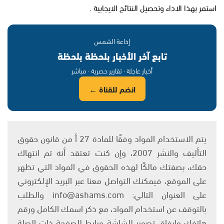
استمر بهذا الاداء وتحصيل النتائج الايجابية .
إذاعة الشمس
تابع آخر الأخبار بلحظة بلحظة
أخبار عاجلة · تقارير حصرية · مباشر
انضم للقناة ←
يتم الاستخدام المواد وفقًا للمادة 27 أ من قانون حقوق
التأليف والنشر 2007، وإن كنت تعتقد أنه تم انتهاك
حقك، بصفتك مالكًا لهذه الحقوق في المواد التي تظهر
على الموقع، فيمكنك التواصل معنا عبر البريد الإلكتروني
على العنوان التالي: info@ashams.com والطلب
بالتوقف عن استخدام المواد، مع ذكر اسمك الكامل ورقم
هاتفك وإرفاق تصوير للشاشة ورابط للصفحة ذات الصلة