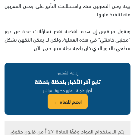
بيته ومن المقربين منه، واستطاعت التأثير على بعض المقربين
منه لتنفيذ مآربها.
ويقول مراقبون إن هذه القضية تفجر تساؤلات عدة عن دور
"مجتبى خامنئي" في هذه العملية, ولكن لا يمكن التكهن بشكل
قطعي بالدور الذي كان يلعبه نجله فيها حتى الآن.
إذاعة الشمس
تابع آخر الأخبار بلحظة بلحظة
أخبار عاجلة · تقارير حصرية · مباشر
انضم للقناة ←
يتم الاستخدام المواد وفقًا للمادة 27 أ من قانون حقوق