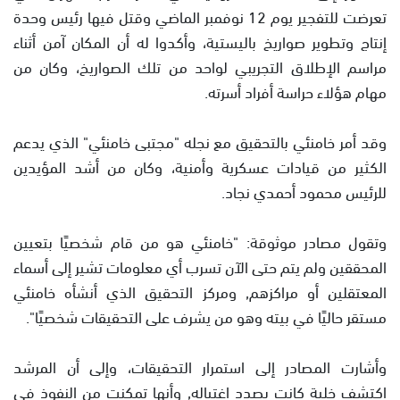
تعرضت للتفجير يوم 12 نوفمبر الماضي وقتل فيها رئيس وحدة
إنتاج وتطوير صواريخ باليستية، وأكدوا له أن المكان آمن أثناء
مراسم الإطلاق التجريبي لواحد من تلك الصواريخ، وكان من
مهام هؤلاء حراسة أفراد أسرته.
وقد أمر خامنئي بالتحقيق مع نجله "مجتبى خامنئي" الذي يدعم
الكثير من قيادات عسكرية وأمنية، وكان من أشد المؤيدين
للرئيس محمود أحمدي نجاد.
وتقول مصادر موثوقة: "خامنئي هو من قام شخصيًا بتعيين
المحققين ولم يتم حتى الآن تسرب أي معلومات تشير إلى أسماء
المعتقلين أو مراكزهم, ومركز التحقيق الذي أنشأه خامنئي
مستقر حاليًا في بيته وهو من يشرف على التحقيقات شخصيًا".
وأشارت المصادر إلى استمرار التحقيقات، وإلى أن المرشد
اكتشف خلية كانت بصدد اغتياله, وأنها تمكنت من النفوذ في