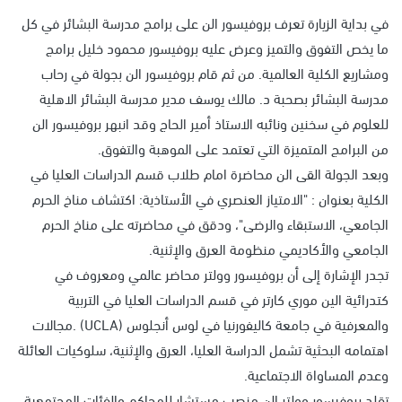
في بداية الزيارة تعرف بروفيسور الن على برامج مدرسة البشائر في كل
ما يخص التفوق والتميز وعرض عليه بروفيسور محمود خليل برامج
ومشاريع الكلية العالمية. من ثم قام بروفيسور الن بجولة في رحاب
مدرسة البشائر بصحبة د. مالك يوسف مدير مدرسة البشائر الاهلية
للعلوم في سخنين ونائبه الاستاذ أمير الحاج وقد انبهر بروفيسور الن
من البرامج المتميزة التي تعتمد على الموهبة والتفوق.
وبعد الجولة القى الن محاضرة امام طلاب قسم الدراسات العليا في
الكلية بعنوان : "الامتياز العنصري في الأستاذية: اكتشاف مناخ الحرم
الجامعي، الاستبقاء والرضى"، ودقق في محاضرته على مناخ الحرم
الجامعي والأكاديمي منظومة العرق والإثنية.
تجدر الإشارة إلى أن بروفيسور وولتر محاضر عالمي ومعروف في
كتدرائية الين موري كارتر في قسم الدراسات العليا في التربية
والمعرفية في جامعة كاليفورنيا في لوس أنجلوس (UCLA) .مجالات
اهتمامه البحثية تشمل الدراسة العليا، العرق والإثنية، سلوكيات العائلة
وعدم المساواة الاجتماعية.
تقلد بروفيسور وولتر الن منصب مستشار للمحاكم والفئات المجتمعية