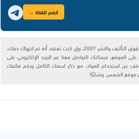
انضم للقناة ←
يتم الاستخدام المواد وفقًا للمادة 27 أ من قانون حقوق التأليف والنشر 2007، وإن كنت تعتقد أنه تم انتهاك حقك،
لى الموقع، فيمكنك التواصل معنا عبر البريد الإلكتروني على
info@ashams.c والطلب بالتوقف عن استخدام المواد، مع ذكر اسمك الكامل ورقم هاتفك
ى موقع الشمس. وشكرًا!