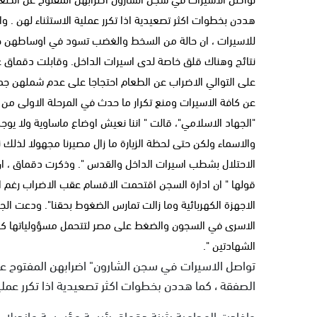
هددن بخطوات اكثر تصعيدية اذا تكرر عملية الاستثناء لهن . وا
للاسيرات ، ان حالة من السخط والغضب تسود في اوساطهن جر
نتائج وهناك قلق خاصة لدى اسيرات الداخل. وقابلت دقماق عميدة
على التوالي الاضراب عن الطعام احتجاجا على عدم شملهن جميع
"الجهاد الاسلامي"، قالت " اننا نعيش اوضاع ماساوية ولا يوج
والاسماء ولكن حتى لحظة الزيارة ما زال مصيرنا مجهولا لذلك 
الاحتلال بشطب اسيرات الداخل والقدس ". وذكرت دقماق ، ان
قولها " ان ادارة السجن اقتحمت الاقسام عقب الاضراب رغم
الاجهزة الكهربائية وما زالت تمارس الضغوط بحقنا". ودعت الج
الاسرى في السجون والضغط على مصر لتتحمل مسؤولياتها كراع
الشهادتين ".
تواصل الاسيرات في سجن الشارون" اضرابهن المفتوح عن 
الصفقة ، كما هددن بخطوات اكثر تصعيدية اذا تكرر عملية
وافادت المحامية بثينة دقماق رئيسة مؤسسة مانديلا ، 