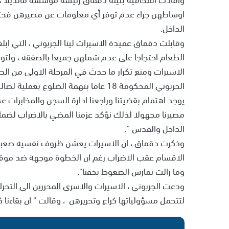
اوساطهن جراء عدم توفر أي معلومات عن مصيرهن فحتى 
الداخل.
وقابلت دقماق عميدة الاسيرات لينا الجربوني ، التي ابلغ
الطعام احتجاجا على عدم شملهن جميعا بالصفقة ، ولتوج
الاسيرات ومنع تكرار ما حدث في المرحلة الاولى من الص
الحربوني المحكومة 18 عاما بتهمة الضلو
يوجد اهتمام بقضيتنا وراجعنا ادارة السجن والمخابرات ع
مصيرنا مجهولا لذلك نؤكد عزمنا المضي بالاضراب لضمان
الداخل والقدس ".
وذكرت دقماق ، ان الاسيرات يعشن ظروف نفسيه صعبه بس
الاقسام عقب الاضراب رغم ان الخطوة موجهة ضد موقعي 
وما زالت تمارس الضغوط بحقنا".
ودعت الجربوني ، الاسيرات والاسرى المحررين الى ال
لتتحمل مسؤولياتها كراع وتحريرهن ، وقالت " ان بقاءن