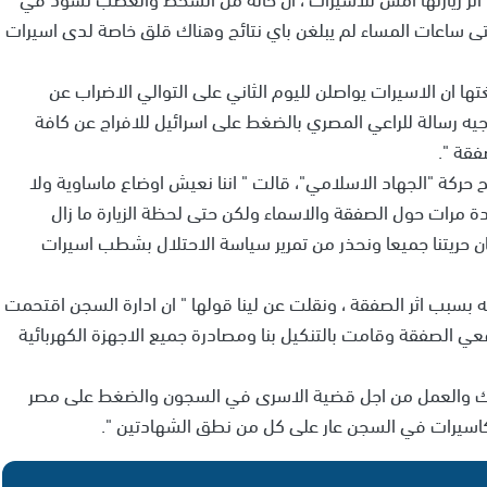
ساعات المساء لم يبلغن باي نتائج وهناك قلق خاصة لدى اسيرات
تها ان الاسيرات يواصلن لليوم الثاني على التوالي الاضراب عن
يه رسالة للراعي المصري بالضغط على اسرائيل للافراج عن كافة
فقة ".
ع بعملية لصالح حركة "الجهاد الاسلامي"، قالت " اننا نعيش اوضاع ماساوية ولا
دة مرات حول الصفقة والاسماء ولكن حتى لحظة الزيارة ما زال
 حريتنا جميعا ونحذر من تمرير سياسة الاحتلال بشطب اسيرات
بب اثر الصفقة ، ونقلت عن لينا قولها " ان ادارة السجن اقتحمت
الصفقة وقامت بالتنكيل بنا ومصادرة جميع الاجهزة الكهربائية
تحرك والعمل من اجل قضية الاسرى في السجون والضغط على مصر
ا كاسيرات في السجن عار على كل من نطق الشهادتين ".