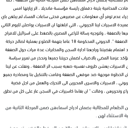
فادت المحامية بثينة دقماق رئيسة مؤسسة مانديلا ، اثر زيارتها امس
اء عدم توفر أي معلومات عن مصيرهن فحتى ساعات المساء لم يبلغن باي
 الاسيرات لينا الجربوني ، التي ابلغتها ان الاسيرات يواصلن لليوم الثاني
ا بالصفقة ، ولتوجيه رسالة للراعي المصري بالضغط على اسرائيل للافراج
عن كافة الاسيرات ومنع تكرار ما حدث في المرحلة الاولى من الصفقة ". الحربوني المحكومة 18 عاما بتهمة الضلوع بعملية لصالح حركة
د اهتمام بقضيتنا وراجعنا ادارة السجن والمخابرات عدة مرات حول الصفقة
نؤكد عزمنا المضي بالاضراب لضمان حريتنا جميعا ونحذر من تمرير سياسة
 الاسيرات يعشن ظروف نفسيه صعبه بسبب اثر الصفقة ، ونقلت عن لينا
 ان الخطوة موجهة ضد موقعي الصفقة وقامت بالتنكيل بنا ومصادرة جميع
ربوني ، الاسيرات والاسرى المحررين الى التحرك والعمل من اجل قضية
 وتحريرهن ، وقالت " ان بقاءنا كاسيرات في السجن عار على كل من نطق
الطعام للمطالبة بضمان ادراج اسماءهن ضمن المرحلة الثانية من
 الاستثناء لهن .
اثر زيارتها امس للاسيرات ، ان حالة من السخط والغضب تسود في