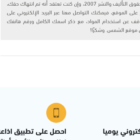
يتم الاستخدام المواد وفقًا للمادة 27 أ من قانون حقوق التأليف والنشر 2007، وإن كنت تعتقد أنه تم انتهاك حقك،
لى الموقع، فيمكنك التواصل معنا عبر البريد الإلكتروني على
info@ashams.c والطلب بالتوقف عن استخدام المواد، مع ذكر اسمك الكامل ورقم هاتفك
ى موقع الشمس. وشكرًا!
تروني يوميا
احصل على تطبيق اذاع