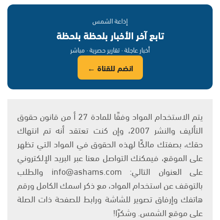
إذاعة الشمس
تابع آخر الأخبار بلحظة بلحظة
أخبار عاجلة · تقارير حصرية · مباشر
انضم للقناة ←
يتم الاستخدام المواد وفقًا للمادة 27 أ من قانون حقوق
التأليف والنشر 2007، وإن كنت تعتقد أنه تم انتهاك
حقك، بصفتك مالكًا لهذه الحقوق في المواد التي تظهر
على الموقع، فيمكنك التواصل معنا عبر البريد الإلكتروني
على العنوان التالي: info@ashams.com والطلب
بالتوقف عن استخدام المواد، مع ذكر اسمك الكامل ورقم
هاتفك وإرفاق تصوير للشاشة ورابط للصفحة ذات الصلة
على موقع الشمس. وشكرًا!