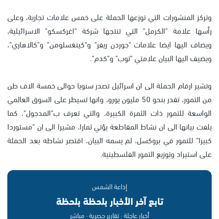
وتركز المنشورات التي توزعها الحملة على خمس علامات تجارية، وعلى
رأسها علامة "الكرمل" التي تنتجها شركة "اغركسكو" الاسرائيلية،
ويضاف اليها ايضا علامات "جوردن ريفر" و"كينغسلومن" و"كالاهاري"،
ويضيف اليها البيان علامتي "توب" و"كدم".
وتشير ارقام الحملة الى ان اسرائيل تصدر سنويا حوالى خمسة الاف طن
من التمور، تقدر بنحو 50 مليون يورو، وانها تسيطر على السوق العالمي
الواسعة للتمور ذات الثمرة الكبيرة، والتي تعرف ب"المدجول"، كما
يلفت بيانها الى ان نشاط المقاطعة يؤتي ثمارا، مشيرا الى ان "مستوردا
كبيرا" للتمور في بروكسل، لم يسمه البيان، اقتصر نشاطه بعد الحملة
على استيراد وتوزيع التمور الفلسطينية.
إذاعة الشمس
تابع آخر الأخبار بلحظة بلحظة
أخبار عاجلة · تقارير حصرية · مباشر