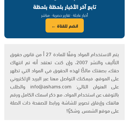
تابع آخر الأخبار بلحظة بلحظة
أخبار عاجلة · تقارير حصرية · مباشر
انضم للقناة ←
يتم الاستخدام المواد وفقًا للمادة 27 أ من قانون حقوق
التأليف والنشر 2007، وإن كنت تعتقد أنه تم انتهاك
حقك، بصفتك مالكًا لهذه الحقوق في المواد التي تظهر
على الموقع، فيمكنك التواصل معنا عبر البريد الإلكتروني
على العنوان التالي: info@ashams.com والطلب
بالتوقف عن استخدام المواد، مع ذكر اسمك الكامل ورقم
هاتفك وإرفاق تصوير للشاشة ورابط للصفحة ذات الصلة
على موقع الشمس. وشكرًا!