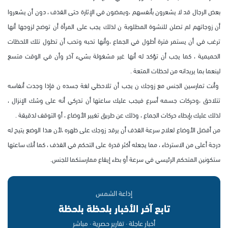
بعض الرجال قد لا يشعرون بأنفسهم ،ويمضون في الإثارة حتى القذف ، دون أن يشعروا
أن زوجاتهم لم تصلن للنشوة المطلوبة ن لذلك يجب على المرأة أن توضح لزوجها أنها
ترغب في أن يستمر فترة أطول في الجماع ،وأنها تحبه وتحب أن تطول تلك اللحظات
الحميمية ، كما يجب أن تؤكد له أنها غير مشغولة بشيء آخر وأن في الوقت متسع
لينعما بما يريدانه من لحظات المتعة .
وأنت تمارسين الجنس مع زوجك ن يجب أن تلاحظي لغة جسده ن فإذا وجدت أنفاسه
تتلاحق ،وحركات جسمه أسرع فيجب عليك ساعتها أن تدركي أنه على وشك الإنزال ،
لذلك عليك بإبطاء حركات الجماع ، وذلك عن طريق تغيير الأوضاع ، أو التوقف لدقيقة .
من أفضل الأوضاع لعلاج سرعة القذف أن يرقد زوجك على ظهره ،لأن هذا الوضع يتيح له
درجة أعلى من الاسترخاء ، مما يجعله أكثر قدرة على التحكم في القذف ، كما أنك ساعتها
ستكونين المتحكم الرئيسي في سرعة أو بطء إيقاع ممارستكما للجنس.
إذاعة الشمس
تابع آخر الأخبار بلحظة بلحظة
أخبار عاجلة · تقارير حصرية · مباشر