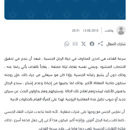
وكالات
13.08.2010
20:51
شارك المقال
سرعة القذف هي احدى المخاوف في حياة الرجل الجنسية ، فبعد أن ينجح في تحقيق
الانتصاب المنشود ،ويمني نفسه بقضاء ليلة ممتعة ، يفاجأ بالقذف يأتي رغما عنه ،
وذلك دون أن يشبع رغباته الجنسية ،وإذا كان هو سيعاني من جراء ذلك ،فإن زوجته
ستكون صاحبة المعاناة الأكبر ،وذلك لما يصيبها من إحباط وعدم إشباع ، سندع الرجال
يذهبون للأطباء ليرشدوهم لعلاج تلك الحالة ،وسنتركهم وهم يحاولون البحث عن سبراي
جديد أو حبوب تطيل مدة المعاشرة الزوجية. لهذا على المرأة القيام بالخطوات الاتية:
أن تمارس الجنس مع زوجها على فترات متقاربة ، لأنه كلما تباعدت فترات اللقاء الجنسي
، كلما كانت رغبة الرجل أقوى ،وإثارته أكبر، فيكون هذا أدعى إلى جعل قذفه أسرع ، لذلك
فكثرة اللقاءات الجنسية تلعب دورا هاما في علاج سرعة القذف.