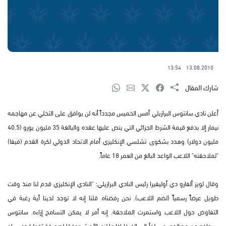
13:54
13.08.2010
شارك المقال
أعلن نادي سانتوس البرازيلي أمس الخميس مجدداً أنه لن يوافق على التخلي عن مهاجمه
نيمار إلا بدفع قيمة الشرط الجزائي التي ينص عليها عقده والبالغة 35 مليون يورو (40.5
مليون دولار) وهدد بشكوى تشلسي الإنكليزي أمام الاتحاد الدولي لكرة القدم (فيفا)
"لملاحقته" اللاعب الواعد البالغ من العمر 18 عاماً.
وقال لويز ألفارو دي أوليفيرا رئيس النادي البرازيلي: "النادي الإنكليزي قدم لنا منذ وقت
طويل عرضاً رسمياً (لضم اللاعب). نحن رفضناه. قلنا إنه لا توجد لدينا أية رغبة في
التفاوض حول اللاعب واستمرت الملاحقة. إنه أمر لا يمكن التسامح إزاءه. سانتوس
سيدافع عن مصالحه، وسيلجأ إلى الفيفا إذا ما لزم الأمر". ووفقا لصحيفة "فوليا دي ساو