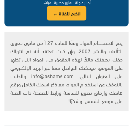
أخبار عاجلة · تقارير حصرية · مباشر
انضم للقناة ←
يتم الاستخدام المواد وفقًا للمادة 27 أ من قانون حقوق
التأليف والنشر 2007، وإن كنت تعتقد أنه تم انتهاك
حقك، بصفتك مالكًا لهذه الحقوق في المواد التي تظهر
على الموقع، فيمكنك التواصل معنا عبر البريد الإلكتروني
على العنوان التالي: info@ashams.com والطلب
بالتوقف عن استخدام المواد، مع ذكر اسمك الكامل ورقم
هاتفك وإرفاق تصوير للشاشة ورابط للصفحة ذات الصلة
على موقع الشمس. وشكرًا!