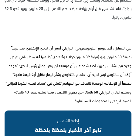
باولو"، قام تشلسي قبل أيام بزيادة عرضه لضم اللاعب إلى 25 مليون يورو (نحو 32.5
مليون دولار).
في المقابل ، أكد موقع "غلوبوسبورتي" البرازيلي أمس أن النادي الإنكليزي يعد عرضاً
بقيمة 30 مليون يورو (قرابة 39 مليون دولار).وأكد دي أوليفيرا أنه ينتظر تلقي عرض
جديد من تشلسي قريباً، لكنه شدد على أن موقفه لن يتغير.وقال رئيس النادي: "مجدداً
أؤكد أن سانتوس ليس لديه أي اهتمام بالتفاوض بشأن نيمار مقابل أية قيمة مادية"،
مضيفاً أن الإمكانية الوحيدة للتعاقد مع المهاجم تتمثل في "سداد قيمة الشرط الجزائي".
ويملك النادي البرازيلي 60 بالمائة من حقوق اللاعب ، فيما تملك نسبة 40 بالمائة
المتبقية إحدى المجموعات الاستثمارية.
إذاعة الشمس
تابع آخر الأخبار بلحظة بلحظة