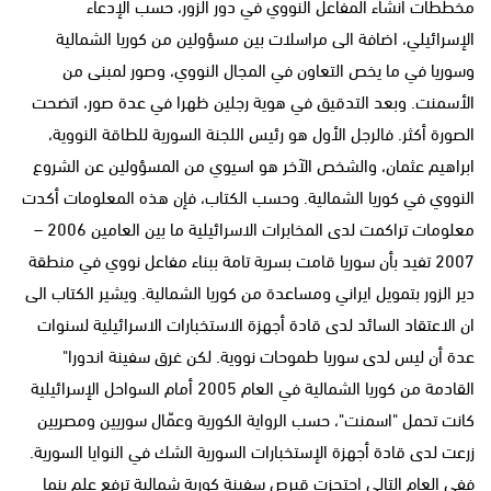
مخططات انشاء المفاعل النووي في دور الزور، حسب الإدعاء
الإسرائيلي، اضافة الى مراسلات بين مسؤولين من كوريا الشمالية
وسوريا في ما يخص التعاون في المجال النووي، وصور لمبنى من
الأسمنت. وبعد التدقيق في هوية رجلين ظهرا في عدة صور، اتضحت
الصورة أكثر. فالرجل الأول هو رئيس اللجنة السورية للطاقة النووية،
ابراهيم عثمان، والشخص الآخر هو اسيوي من المسؤولين عن الشروع
النووي في كوريا الشمالية. وحسب الكتاب، فإن هذه المعلومات أكدت
معلومات تراكمت لدى المخابرات الاسرائيلية ما بين العامين 2006 –
2007 تفيد بأن سوريا قامت بسرية تامة ببناء مفاعل نووي في منطقة
دير الزور بتمويل ايراني ومساعدة من كوريا الشمالية. ويشير الكتاب الى
ان الاعتقاد السائد لدى قادة أجهزة الاستخبارات الاسرائيلية لسنوات
عدة أن ليس لدى سوريا طموحات نووية. لكن غرق سفينة اندورا"
القادمة من كوريا الشمالية في العام 2005 أمام السواحل الإسرائيلية
كانت تحمل "اسمنت"، حسب الرواية الكورية وعمّال سوريين ومصريين
زرعت لدى قادة أجهزة الإستخبارات السورية الشك في النوايا السورية.
ففي العام التالي احتجزت قبرص سفينة كورية شمالية ترفع علم بنما