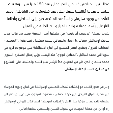
غطاسين ـــــ قناصين كانا في البحر وعلى بعد 150 متراً من شرفة بيت
سليمان، بعدما أنزلتهما سفينة على بعد كيلومترين من الشاطئ. وبعد
التأكد من وجود سليمان جالساً عند المائدة، خرجا إلى الشاطئ وأطلقا
النار على رأسه، وقتلاه ولاذا بالفرار وسط الجلبة في المنزل.
نشرت صحيفة "يديعوت أحرونوت" في ملحقها أمس الجمعة فصلا من كتاب جديد
للباحث الإسرائيلي ميخائيل بار زوهار، والصحافي نيسيم ميشعال، تحت عنوان "الموساد –
العمليات الكبرى". وتطرق الفصل المنشور الى الغارة الاسرائيلية على موقع دير الزور في
سوريا التي تصفه اسرائيل بـ"المفاعل النووي" قيّد الإنشاء، وإلى إغتيال العسكري السوري
محمد سليمان، الذي كان من المقربين جداً للرئيس بشار الأسد والمشرف على المشروع
في دير الزور حسب الإدعاء الإسرائيلي.
ويتزامن صدور الكتاب مع إنكشاف شبكات التجسس الإسرائيلية في لبنان وتورط الموساد
في قضية اغتيال القيادي في حركة "حماس"، محمود المبحوح، في دبي. وينضم الى
سلسلة كتب صدرت مؤخراً حول تاريخ و"إنجازات الموساد"، آخرها كتاب للروائي الإسرائيلي
رام أورين، عن عميلة الموساد في سنوات الستين والسبعين، سيلفيا رافائيل.