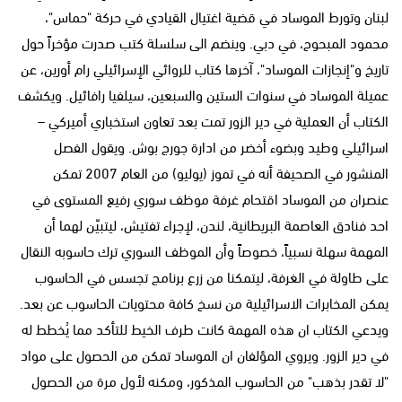
لبنان وتورط الموساد في قضية اغتيال القيادي في حركة "حماس"،
محمود المبحوح، في دبي. وينضم الى سلسلة كتب صدرت مؤخراً حول
تاريخ و"إنجازات الموساد"، آخرها كتاب للروائي الإسرائيلي رام أورين، عن
عميلة الموساد في سنوات الستين والسبعين، سيلفيا رافائيل. ويكشف
الكتاب أن العملية في دير الزور تمت بعد تعاون استخباري أميركي –
اسرائيلي وطيد وبضوء أخضر من ادارة جورج بوش. ويقول الفصل
المنشور في الصحيفة أنه في تموز (يوليو) من العام 2007 تمكن
عنصران من الموساد اقتحام غرفة موظف سوري رفيع المستوى في
احد فنادق العاصمة البريطانية، لندن، لإجراء تفتيش، ليتبيّن لهما أن
المهمة سهلة نسبياً، خصوصاً وأن الموظف السوري ترك حاسوبه النقال
على طاولة في الغرفة، ليتمكنا من زرع برنامج تجسس في الحاسوب
يمكن المخابرات الاسرائيلية من نسخ كافة محتويات الحاسوب عن بعد.
ويدعي الكتاب ان هذه المهمة كانت طرف الخيط للتأكد مما يُخطط له
في دير الزور. ويروي المؤلفان ان الموساد تمكن من الحصول على مواد
"لا تقدر بذهب" من الحاسوب المذكور، ومكنه لأول مرة من الحصول