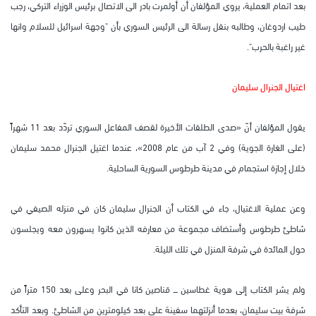
بعد اتمام العملية، يروي المؤلفان أن أولمرت بادر الى الاتصال برئيس الوزراء التركي، رجب
طيب اردوغان، وطالبه بنقل رسالة الى الرئيس السوري بأن "وجهة اسرائيل للسلام وانها
غير راغبة بالحرب".
اغتيال الجنرال سليمان
يقول المؤلفان أنّ «صدى الطلقات الأخيرة لقصف المفاعل السوري تردّد بعد 11 شهراً
(على الغارة الجوية) وفي 2 آب من عام 2008»، عندما اغتيل الجنرال محمد سليمان
خلال إجازة استجمام في مدينة طرطوس السورية الساحلية.
وعن عملية الاغتيال، جاء في الكتاب أن الجنرال سليمان كان في منزله الصيفي في
شاطئ طرطوس وأستضاف مجموعة من معارفه الذين كانوا يسهرون معه ويجلسون
حول المائدة في شرفة المنزل في تلك الليلة.
ولم يشر الكتاب إلى هوية غطاسين ـــــ قناصين كانا في البحر وعلى بعد 150 متراً من
شرفة بيت سليمان، بعدما أنزلتهما سفينة على بعد كيلومترين من الشاطئ. وبعد التأكد