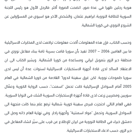
هوية رجلين ظهرا في عدة صور، اتضحت الصورة أكثر. فالرجل الأول هو رئيس اللجنة
السورية للطاقة النووية، ابراهيم عثمان، والشخص الآخر هو اسيوي من المسؤولين عن
الشروع النووي في كوريا الشمالية.
وحسب الكتاب، فإن هذه المعلومات أكدت معلومات تراكمت لدى المخابرات الاسرائيلية
ما بين العامين 2006 – 2007 تفيد بأن سوريا قامت بسرية تامة ببناء مفاعل نووي في
منطقة دير الزور بتمويل ايراني ومساعدة من كوريا الشمالية. ويشير الكتاب الى ان
الاعتقاد السائد لدى قادة أجهزة الاستخبارات الاسرائيلية لسنوات عدة أن ليس لدى
سوريا طموحات نووية. لكن غرق سفينة اندورا" القادمة من كوريا الشمالية في العام
2005 أمام السواحل الإسرائيلية كانت تحمل "اسمنت"، حسب الرواية الكورية وعمّال
سوريين ومصريين زرعت لدى قادة أجهزة الإستخبارات السورية الشك في النوايا السورية.
ففي العام التالي احتجزت قبرص سفينة كورية شمالية ترفع علم بنما كانت متجهة الى
السواحل السورية، وتحمل "مواد اسمنتية" وأجهزة رادار. وفي نهاية العام ذاته وصل الى
دمشق خبراء في الطاقة النووية من ايران للإطلاع عن قرب على سيّر انشاء المفاعل في
دير الزور، حسب ادعاء الاستخبارات الاسرائيلية.