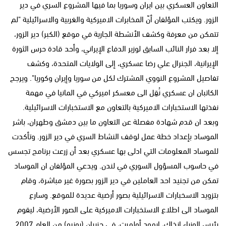
التعاون العسكري بين ايران وسوريا بما فيها المشروع السري في دير
الزور. ويكتب المؤلفان أنّ المخابرات الاميركية والغربية والاسرائيلية "لم
تتمكن من معرفة وكشف الأنشطة الجارية في موقع (الكبر) دير الزور،
إلا بعد فرار النائب السابق لوزير الدفاع الإيراني، وأحد قادة حرس الثورة
الإيرانية، الجنرال علي رضا عسكري، إلى الولايات المتحدة، وكشف
تفاصيل المشروع النووي المشترك لكل من سوريا وإيران وكوريا". ويرجح
الكاتبان ان عسكري نُقِل الى معسكر اميركي في المانيا في مهمة
نفذتها الاستخبارات الاميركية بالتعاون مع الاستخبارات الاسرائيلية.
وبعد ان قدم شهادة مفصلة عن التعاون ما بين دمشق وطهران، باشر
الموساد بإعداد خطة عمل لوقف النشاط السري في دير الزور. وتأكدت
للموساد المعلومات التي ادلى بها عسكري بعد أن زرعت برنامج تجسس
في حاسوب المسؤول السوري في لندن. ويدعي المؤلفان ان الموساد
تمكن من تجنيد احد العاملين في دير الزور بصورة غير مباشرة، وقام
بتزويد الاسخبارات الاسرائيلية بصور أرضية عديدة للموقع. وسارع
الموساد الى اطلاع الاستخبارات الاميركية على الصور الأرضية، ليقوم
رئيس الوزراء انذاك، ايهود أولمرت، في حزيران (يونيو) من العام 2007