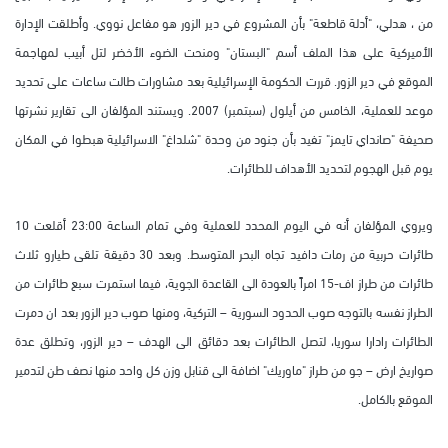
من ، هدلي، "أدلة قاطعة" بأن المشروع في دير الزور هو مفاعل نووي. وأطلقت الإدارة
الأميركية على هذا الملف أسم "البستان" ومنحت الضوء الأخضر لتل أبيب لمهاجمة
الموقع في دير الزور. قررت الحكومة الإسرائيلية بعد مشاورات طالت ساعات على تحديد
موعد للعملية، الخامس من أيلول (سبتمبر) 2007. ويستند المؤلفان الى تقارير نشرتها
صحيفة "صانداي تايمز" تفيد بأن جنود من وحدة "شلداغ" الاسرائيلية هبطوا في المكان
يوم قبل الهجوم لتحديد الأهداف للطائرات.
ويروي المؤلفان أنه في اليوم المحدد للعملية وفي تمام الساعة 23:00 أقلعت 10
طائرات حربية من رمات دافيد تجاه البحر المتوسط. وبعد 30 دقيقة تلقى طيارو ثلاث
طائرات من طراز اف-15 امراً بالعودة الى القاعدة الجوية، فيما استمرت سبع طائرات من
الطراز نفسه بالتوجه صوب الحدود السورية – التركية، ومنها صوب دير الزور بعد ان دمرت
الطائرات رادارا سوريا، لتصل الطائرات بعد دقائق الى الهدف – دير الزور، وتطلق عدة
صواريخ ارض – جو من طراز "ماوريك" اضافة الى قنابل وزن كل واحد منها نصف طن لتدمير
الموقع بالكامل.