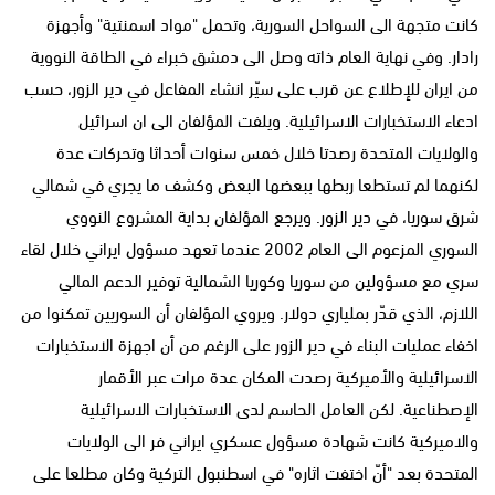
كانت متجهة الى السواحل السورية، وتحمل "مواد اسمنتية" وأجهزة
رادار. وفي نهاية العام ذاته وصل الى دمشق خبراء في الطاقة النووية
من ايران للإطلاع عن قرب على سيّر انشاء المفاعل في دير الزور، حسب
ادعاء الاستخبارات الاسرائيلية. ويلفت المؤلفان الى ان اسرائيل
والولايات المتحدة رصدتا خلال خمس سنوات أحداثا وتحركات عدة
لكنهما لم تستطعا ربطها ببعضها البعض وكشف ما يجري في شمالي
شرق سوريا، في دير الزور. ويرجع المؤلفان بداية المشروع النووي
السوري المزعوم الى العام 2002 عندما تعهد مسؤول ايراني خلال لقاء
سري مع مسؤولين من سوريا وكوريا الشمالية توفير الدعم المالي
اللازم، الذي قدّر بملياري دولار. ويروي المؤلفان أن السوريين تمكنوا من
اخفاء عمليات البناء في دير الزور على الرغم من أن اجهزة الاستخبارات
الاسرائيلية والأميركية رصدت المكان عدة مرات عبر الأقمار
الإصطناعية. لكن العامل الحاسم لدى الاستخبارات الاسرائيلية
والاميركية كانت شهادة مسؤول عسكري ايراني فر الى الولايات
المتحدة بعد "أنّ اختفت اثاره" في اسطنبول التركية وكان مطلعا على