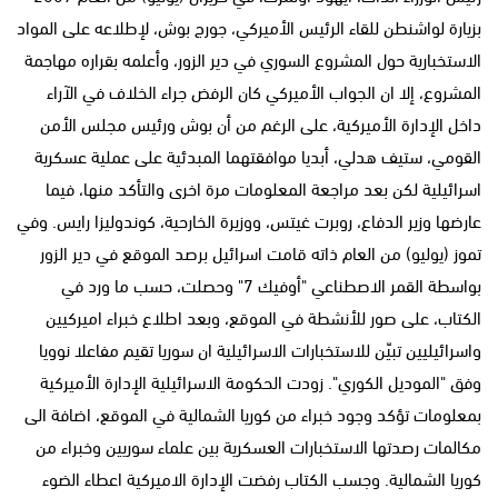
بزيارة لواشنطن للقاء الرئيس الأميركي، جورج بوش، لإطلاعه على المواد
الاستخبارية حول المشروع السوري في دير الزور، وأعلمه بقراره مهاجمة
المشروع، إلا ان الجواب الأميركي كان الرفض جراء الخلاف في الآراء
داخل الإدارة الأميركية، على الرغم من أن بوش ورئيس مجلس الأمن
القومي، ستيف هدلي، أبديا موافقتهما المبدئية على عملية عسكرية
اسرائيلية لكن بعد مراجعة المعلومات مرة اخرى والتأكد منها، فيما
عارضها وزير الدفاع، روبرت غيتس، ووزيرة الخارحية، كوندوليزا رايس. وفي
تموز (يوليو) من العام ذاته قامت اسرائيل برصد الموقع في دير الزور
بواسطة القمر الاصطناعي "أوفيك 7" وحصلت، حسب ما ورد في
الكتاب، على صور للأنشطة في الموقع، وبعد اطلاع خبراء اميركيين
واسرائيليين تبيّن للاستخبارات الاسرائيلية ان سوريا تقيم مفاعلا نوويا
وفق "الموديل الكوري". زودت الحكومة الاسرائيلية الإدارة الأميركية
بمعلومات تؤكد وجود خبراء من كوريا الشمالية في الموقع، اضافة الى
مكالمات رصدتها الاستخبارات العسكرية بين علماء سوريين وخبراء من
كوريا الشمالية. وجسب الكتاب رفضت الإدارة الاميركية اعطاء الضوء