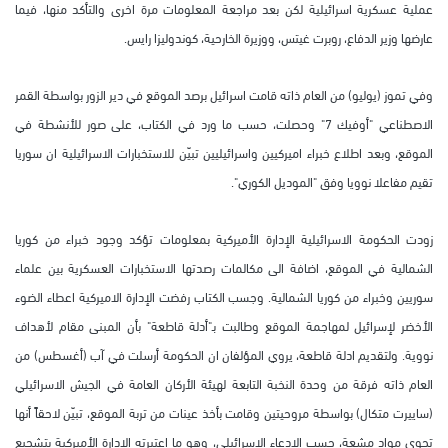
عملية عسكرية اسرائيلية لكن بعد مراجعة المعلومات مرة اخرى والتأكد منها، فيما
عارضها وزير الدفاع، روبرت غيتس، ووزيرة الخارحية، كوندوليزا رايس.
وفي تموز (يوليو) من العام ذاته قامت اسرائيل برصد الموقع في دير الزور بواسطة القمر
الاصطناعي "أوفيك 7" وحصلت، حسب ما ورد في الكتاب، على صور للأنشطة في
الموقع، وبعد اطلاع خبراء اميركيين واسرائيليين تبيّن للاستخبارات الاسرائيلية ان سوريا
تقيم مفاعلا نوويا وفق "الموديل الكوري".
زودت الحكومة الاسرائيلية الإدارة الأميركية بمعلومات تؤكد وجود خبراء من كوريا
الشمالية في الموقع، اضافة الى مكالمات رصدتها الاستخبارات العسكرية بين علماء
سوريين وخبراء من كوريا الشمالية. وجسب الكتاب رفضت الإدارة الاميركية اعطاء الضوء
الأخضر لإسرائيل لمهاجمة الموقع وطالبت بـ"أدلة قاطعة" بأن المبنى مقام لأهداف
نووية. ولتقديم ادلة قاطعة، يروي المؤلفان ان الحكومة أرسلت في آب (أغسطس) من
العام ذاته فرقة من وحدة النخبة التابعة لهيئة الأركان العامة في الجيش الاسرائيلي
(ساييرت متكال) بواسطة مروحيتين وقامت بأخذ عينات من تربة الموقع، تبيّن لاحقاً أنها
تحوي مواد مشعة، حسب الإدعاء الإسرائيلي، وهو ما اعتبرته الإدارة الأميركية بتشجيع