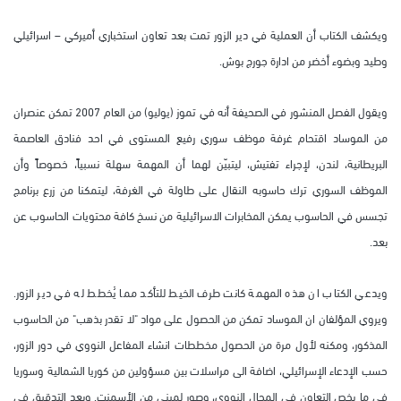
ويكشف الكتاب أن العملية في دير الزور تمت بعد تعاون استخباري أميركي – اسرائيلي
وطيد وبضوء أخضر من ادارة جورج بوش.
ويقول الفصل المنشور في الصحيفة أنه في تموز (يوليو) من العام 2007 تمكن عنصران
من الموساد اقتحام غرفة موظف سوري رفيع المستوى في احد فنادق العاصمة
البريطانية، لندن، لإجراء تفتيش، ليتبيّن لهما أن المهمة سهلة نسبياً، خصوصاً وأن
الموظف السوري ترك حاسوبه النقال على طاولة في الغرفة، ليتمكنا من زرع برنامج
تجسس في الحاسوب يمكن المخابرات الاسرائيلية من نسخ كافة محتويات الحاسوب عن
بعد.
ويدعي الكتاب ان هذه المهمة كانت طرف الخيط للتأكد مما يُخطط له في دير الزور.
ويروي المؤلفان ان الموساد تمكن من الحصول على مواد "لا تقدر بذهب" من الحاسوب
المذكور، ومكنه لأول مرة من الحصول مخططات انشاء المفاعل النووي في دور الزور،
حسب الإدعاء الإسرائيلي، اضافة الى مراسلات بين مسؤولين من كوريا الشمالية وسوريا
في ما يخص التعاون في المجال النووي، وصور لمبنى من الأسمنت. وبعد التدقيق في