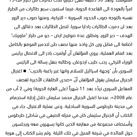
امراً بالعودة الى القاعدة الجوية، فيما استمرت سبع طائرات من الطراز
نفسه بالتوجه صوب الحدود السورية – التركية، ومنها صوب دير الزور
بعد ان دمرت الطائرات رادارا سوريا، لتصل الطائرات بعد دقائق الى
الهدف – دير الزور، وتطلق عدة صواريخ ارض – جو من طراز "ماوريك"
اضافة الى قنابل وزن كل واحد منها نصف طن لتدمير الموقع بالكامل.
بعد اتمام العملية، يروي المؤلفان أن أولمرت بادر الى الاتصال برئيس
الوزراء التركي، رجب طيب اردوغان، وطالبه بنقل رسالة الى الرئيس
السوري بأن "وجهة اسرائيل للسلام وانها غير راغبة بالحرب". ■ اغتيال
الجنرال سليمان يقول المؤلفان أنّ «صدى الطلقات الأخيرة لقصف
المفاعل السوري تردّد بعد 11 شهراً (على الغارة الجوية) وفي 2 آب من
عام 2008»، عندما اغتيل الجنرال محمد سليمان خلال إجازة استجمام
في مدينة طرطوس السورية الساحلية. وعن عملية الاغتيال، جاء في
الكتاب أن الجنرال سليمان كان في منزله الصيفي في شاطئ طرطوس
وأستضاف مجموعة من معارفه الذين كانوا يسهرون معه ويجلسون
حول المائدة في شرفة المنزل في تلك الليلة. ولم يشر الكتاب إلى هوية