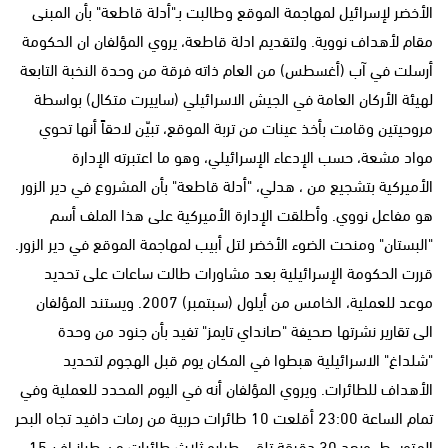
الأخضر لإسرائيل لمهاجمة الموقع وطالبت بـ"أدلة قاطعة" بأن المبنى
مقام لأهداف نووية. ولتقديم ادلة قاطعة، يروي المؤلفان ان الحكومة
أرسلت في آب (أغسطس) من العام ذاته فرقة من وحدة النخبة التابعة
لهيئة الأركان العامة في الجيش الاسرائيلي (ساييرت متكال) بواسطة
مروحيتين وقامت بأخذ عينات من تربة الموقع، تبيّن لاحقاً أنها تحوي
مواد مشعة، حسب الإدعاء الإسرائيلي، وهو ما اعتبرته الإدارة
الأميركية بتشجيع من ، هدلي، "أدلة قاطعة" بأن المشروع في دير الزور
هو مفاعل نووي. وأطلقت الإدارة الأميركية على هذا الملف أسم
"البستان" ومنحت الضوء الأخضر لتل أبيب لمهاجمة الموقع في دير الزور.
قررت الحكومة الإسرائيلية بعد مشاورات طالت ساعات على تحديد
موعد للعملية، الخامس من أيلول (سبتمبر) 2007. ويستند المؤلفان
الى تقارير نشرتها صحيفة "صانداي تايمز" تفيد بأن جنود من وحدة
"شلداغ" الاسرائيلية هبطوا في المكان يوم قبل الهجوم لتحديد
الأهداف للطائرات. ويروي المؤلفان أنه في اليوم المحدد للعملية وفي
تمام الساعة 23:00 أقلعت 10 طائرات حربية من رمات دافيد تجاه البحر
المتوسط. وبعد 30 دقيقة تلقى طيارو ثلاث طائرات من طراز اف-15