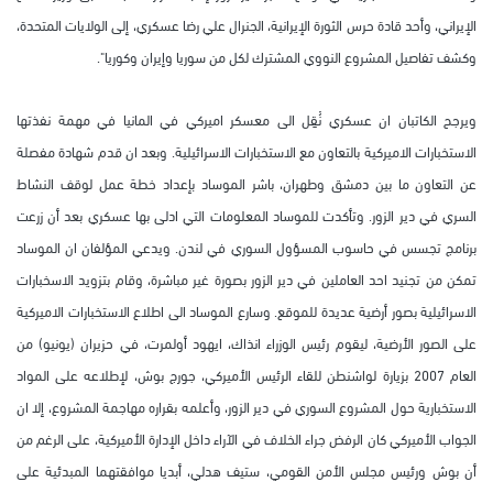
الإيراني، وأحد قادة حرس الثورة الإيرانية، الجنرال علي رضا عسكري، إلى الولايات المتحدة،
وكشف تفاصيل المشروع النووي المشترك لكل من سوريا وإيران وكوريا".
ويرجح الكاتبان ان عسكري نُقِل الى معسكر اميركي في المانيا في مهمة نفذتها
الاستخبارات الاميركية بالتعاون مع الاستخبارات الاسرائيلية. وبعد ان قدم شهادة مفصلة
عن التعاون ما بين دمشق وطهران، باشر الموساد بإعداد خطة عمل لوقف النشاط
السري في دير الزور. وتأكدت للموساد المعلومات التي ادلى بها عسكري بعد أن زرعت
برنامج تجسس في حاسوب المسؤول السوري في لندن. ويدعي المؤلفان ان الموساد
تمكن من تجنيد احد العاملين في دير الزور بصورة غير مباشرة، وقام بتزويد الاسخبارات
الاسرائيلية بصور أرضية عديدة للموقع. وسارع الموساد الى اطلاع الاستخبارات الاميركية
على الصور الأرضية، ليقوم رئيس الوزراء انذاك، ايهود أولمرت، في حزيران (يونيو) من
العام 2007 بزيارة لواشنطن للقاء الرئيس الأميركي، جورج بوش، لإطلاعه على المواد
الاستخبارية حول المشروع السوري في دير الزور، وأعلمه بقراره مهاجمة المشروع، إلا ان
الجواب الأميركي كان الرفض جراء الخلاف في الآراء داخل الإدارة الأميركية، على الرغم من
أن بوش ورئيس مجلس الأمن القومي، ستيف هدلي، أبديا موافقتهما المبدئية على