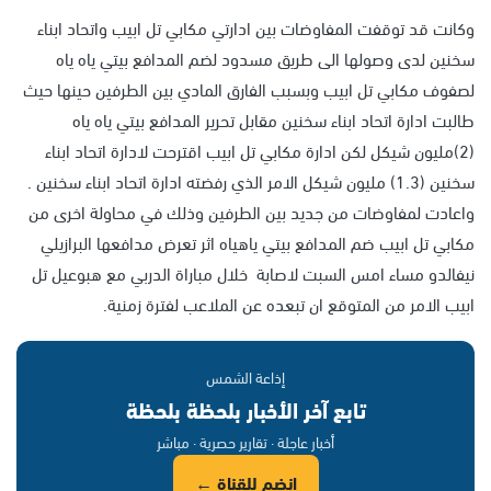
وكانت قد توقفت المفاوضات بين ادارتي مكابي تل ابيب واتحاد ابناء
سخنين لدى وصولها الى طريق مسدود لضم المدافع بيتي ياه ياه
لصفوف مكابي تل ابيب وبسبب الفارق المادي بين الطرفين حينها حيث
طالبت ادارة اتحاد ابناء سخنين مقابل تحرير المدافع بيتي ياه ياه
(2)مليون شيكل لكن ادارة مكابي تل ابيب اقترحت لادارة اتحاد ابناء
سخنين (1.3) مليون شيكل الامر الذي رفضته ادارة اتحاد ابناء سخنين .
واعادت لمفاوضات من جديد بين الطرفين وذلك في محاولة اخرى من
مكابي تل ابيب ضم المدافع بيتي ياهياه اثر تعرض مدافعها البرازيلي
نيفالدو مساء امس السبت لاصابة خلال مباراة الدربي مع هبوعيل تل
ابيب الامر من المتوقع ان تبعده عن الملاعب لفترة زمنية.
إذاعة الشمس
تابع آخر الأخبار بلحظة بلحظة
أخبار عاجلة · تقارير حصرية · مباشر
انضم للقناة ←