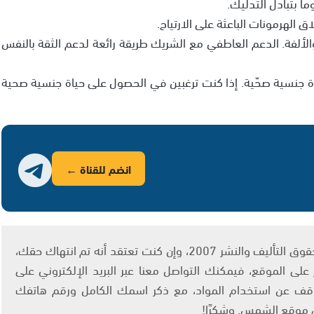
ما بتبادل التدليك.
والألفة. الدعم العاطفي مع الشريك طريقة رائعة لدعم الثقة بالنفس
ياة جنسية صحّية. إذا كنت ترغبين في الحصول على حياة جنسية صحية
انضم للقناة ←
يتم الاستخدام المواد وفقًا للمادة 27 أ من قانون حقوق التأليف والنشر 2007، وإن كنت تعتقد أنه تم انتهاك حقك،
لى الموقع، فيمكنك التواصل معنا عبر البريد الإلكتروني على
info@ashams.c والطلب بالتوقف عن استخدام المواد، مع ذكر اسمك الكامل ورقم هاتفك
ى موقع الشمس. وشكرًا!