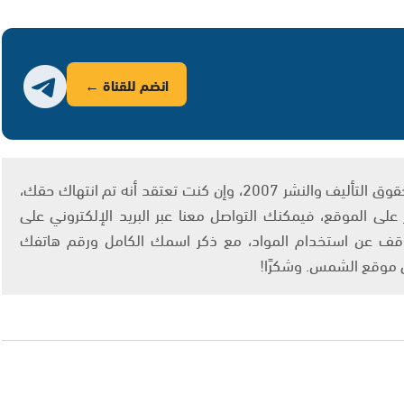
انضم للقناة ←
يتم الاستخدام المواد وفقًا للمادة 27 أ من قانون حقوق التأليف والنشر 2007، وإن كنت تعتقد أنه تم انتهاك حقك،
لى الموقع، فيمكنك التواصل معنا عبر البريد الإلكتروني على
info@ashams.c والطلب بالتوقف عن استخدام المواد، مع ذكر اسمك الكامل ورقم هاتفك
ى موقع الشمس. وشكرًا!