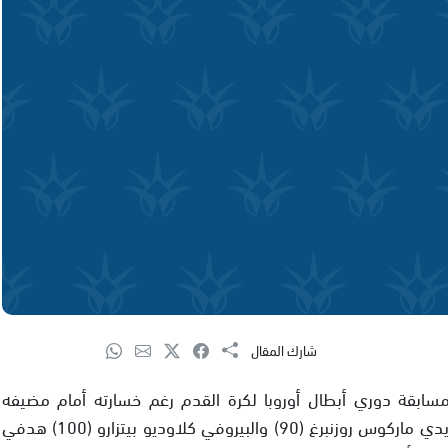
شارك المقال
مسابقة دوري أبطال أوروبا لكرة القدم رغم خسارته أمام مضيفه
سمبدوريا الإيطالي 2-3 في إياب الملحق.وسجل السويدي ماركوس روزنبرغ (90) والبيروفي كلاوديو بيتزارو (100) هدفي