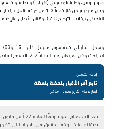
فيردر بريمن، وجانباولو باتزيني (8 و13) وأنطونيو كاسانو (85) أهداف سمبدوريا.
وكان فيردر بريمن فاز ذهاباً 3-1.
البلجيكي بركلات الترجيح 3-2 (الوقتان الأصلي والإضافي 2-2).
أندرلخت.وكان الفريقان تعادلا ذهاباً 2-2 الأسبوع الماضي في بلغراد.
إذاعة الشمس
تابع آخر الأخبار بلحظة بلحظة
أخبار عاجلة · تقارير حصرية · مباشر
بصفتك مالكًا لهذه الحقوق في المواد التي تظهر ع