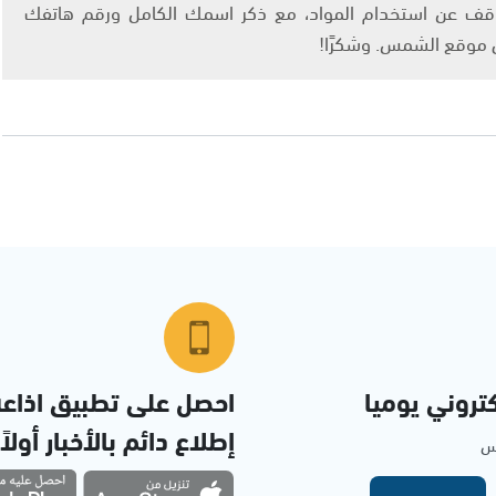
info@ashams.c والطلب بالتوقف عن استخدام المواد، مع ذكر اسمك الكامل ورقم هاتفك
ى موقع الشمس. وشكرًا!
تروني يوميا
احصل على تطبيق اذاع
إطلاع دائم بالأخبار أولاً
مس