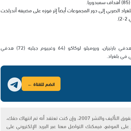
من جهته، تأهل بارتيزان بلغراد الصربي إلى دور المجموعات أيضاً إثر فوزه على مضيفه أندرلخت
وسجل البرازيلي كليفرسون غابرييل كليو (15 و53) هدفي بارتيزان، وروميلو لوكاكو (64 وغييوم جيليه (72) هدفي
انضم للقناة ←
يتم الاستخدام المواد وفقًا للمادة 27 أ من قانون حقوق التأليف والنشر 2007، وإن كنت تعتقد أنه تم انتهاك حقك،
لى الموقع، فيمكنك التواصل معنا عبر البريد الإلكتروني على