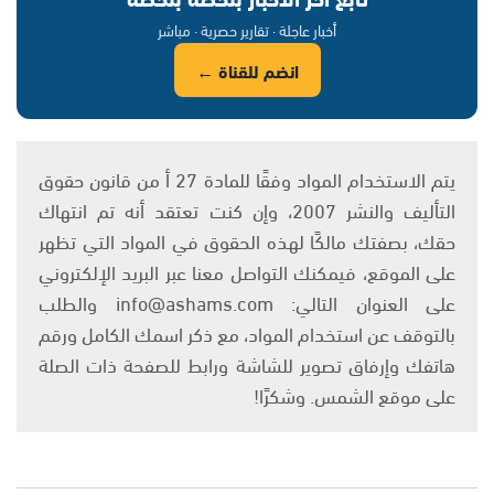
أخبار عاجلة · تقارير حصرية · مباشر
انضم للقناة ←
يتم الاستخدام المواد وفقًا للمادة 27 أ من قانون حقوق
التأليف والنشر 2007، وإن كنت تعتقد أنه تم انتهاك
حقك، بصفتك مالكًا لهذه الحقوق في المواد التي تظهر
على الموقع، فيمكنك التواصل معنا عبر البريد الإلكتروني
على العنوان التالي: info@ashams.com والطلب
بالتوقف عن استخدام المواد، مع ذكر اسمك الكامل ورقم
هاتفك وإرفاق تصوير للشاشة ورابط للصفحة ذات الصلة
على موقع الشمس. وشكرًا!