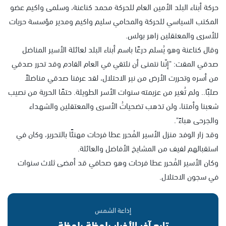
حركة أبناء البلد الأمين العام للحركة محمد كناعنة، وسلمى واكيم عضو
المكتب السياسي للحركة والمحامي سليم واكيم ومدير مؤسسة حريات
للأسرى والمعتقلين زاهر بولس.
وقال كناعنة وهو يُسلم درعًا باسم أبناء البلد لعائلة الأسير المناضل
صدقي المقت: "إنّنا نتمنى أن نلتقي في العام القادم وقد تحرر صدقي
من أسره وتحررت الأرض من نير الاحتلال، لقد عرفنا صدقي مناضلاً
صلبًا.. ولم تُغير من عزيمته سنوات الأسر الطويلة. حتمًا الحرية من نصيب
شعبنا وأمتنا، ولن تذهب تضحياتُ الأسرى والمعتقلين والشهداء
والجرحى هباءً".
وقد زار الوفد منزل الأسير المُحرر عطا فرحات مهنئًا بالتحرير، وكان في
استقبالهم لفيف من المشايخ الأفاضل والعائلة.
وكان الأسير المُحرر عطا فرحات وهو صحافي قد أمضى ثلاث سنوات
في سجون الاحتلال.
إذاعة الشمس
تابع آخر الأخبار بلحظة بلحظة