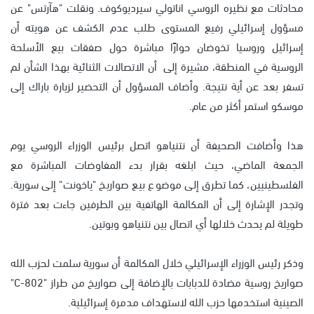
محادثات مع نظيره الروسي اناتولي سيرديوكوف. ونقلت "هآرتس" عن
مسؤول إسرائيلي رفيع المستوى طلب عدم الكشف عن هويته أن
إسرائيل وروسيا تخوضان حوارًا مباشرة حول صفقات بيع الأسلحة
الروسية في المنطقة، مشيرة إلى أن الاتصالات الثنائية بهذا الشأن لم
تسفر بعد عن أية نتيجة. وأضاف المسؤول أن التحضير لزيارة باراك إلى
موسكو استمر أكثر من عام.
هذا وأضافت الصحيفة أن نتنياهو اتصل برئيس الوزراء الروسي يوم
الجمعة الماضي، حيث ابلغه بقرار بدء المفاوضات المباشرة مع
الفلسطينيين، كما تطرق إلى موضوع بيع صواريخ "ياخونت" إلى سورية.
وتجدر الإشارة إلى أن المكالمة الهاتفية بين الطرفين جاءت بعد فترة
طويلة لم يحدث خلالها أي اتصال بين نتنياهو وبوتين.
وذكر رئيس الوزراء الإسرائيلي خلال المكالمة أن سورية سلمت لحزب الله
صواريخ روسية مضادة للدبابات بالإضافة إلى صواريخ من طراز "C-802"
الصينية استخدمها حزب الله لاستهداف مدمرة إسرائيلية.