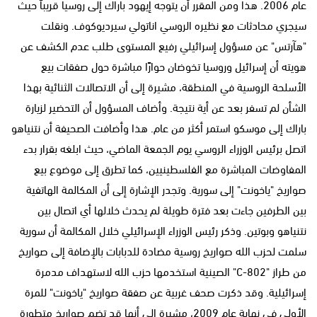
عام 2006. هذا ومن المقرر أن يتوجه إيهود باراك إلى روسيا قريباً حيث
سيجري محادثات مع نظيره الروسي اناتولي سيرديوكوف. ونقلت
"هآرتس" عن مسؤول إسرائيلي رفيع المستوى طلب عدم الكشف عن
هويته أن إسرائيل وروسيا تخوضان حوارًا مباشرة حول صفقات بيع
الأسلحة الروسية في المنطقة، مشيرة إلى أن الاتصالات الثنائية بهذا
الشأن لم تسفر بعد عن أية نتيجة. وأضاف المسؤول أن التحضير لزيارة
باراك إلى موسكو استمر أكثر من عام. هذا وأضافت الصحيفة أن نتنياهو
اتصل برئيس الوزراء الروسي يوم الجمعة الماضي، حيث ابلغه بقرار بدء
المفاوضات المباشرة مع الفلسطينيين، كما تطرق إلى موضوع بيع
صواريخ "ياخونت" إلى سورية. وتجدر الإشارة إلى أن المكالمة الهاتفية
بين الطرفين جاءت بعد فترة طويلة لم يحدث خلالها أي اتصال بين
نتنياهو وبوتين. وذكر رئيس الوزراء الإسرائيلي خلال المكالمة أن سورية
سلمت لحزب الله صواريخ روسية مضادة للدبابات بالإضافة إلى صواريخ
من طراز "C-802" الصينية استخدمها حزب الله لاستهداف مدمرة
إسرائيلية. وقد ذكرت صحف غربية عن صفقة صواريخ "ياخونت" للمرة
الأولى في نهاية عام 2009، مشيرة إلى أنها قد تضم صواريخ متطورة