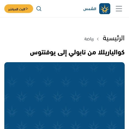
البث المباشر
الرئيسية
رياضة
كوالياريللا من نابولي إلى يوفنتوس