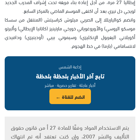
إيطاليا 27 مرة، من أجل إعادة بناء فريقه تحت إشراف المدرب الجديد
لويجي دل نيري بعد أن اكتفى الموسم الماضي بالمركز السابع.
وانضم كوالياريللا إلى الصربي ميلوش كراسيتش (المنتقل من سسكا
موسكو الروسي) والأوروغوياني خورخي مارتينيز (كاتانيا الإيطالي) وألبرتو
أكويلاني (ليفربول الإنكليزي) وسيموني بيبي (أودينيزي) ودافيدي
لانتسافامي (بارما) في خط الهجوم.
إذاعة الشمس
تابع آخر الأخبار بلحظة بلحظة
أخبار عاجلة · تقارير حصرية · مباشر
انضم للقناة ←
يتم الاستخدام المواد وفقًا للمادة 27 أ من قانون حقوق
التأليف والنشر 2007، وإن كنت تعتقد أنه تم انتهاك