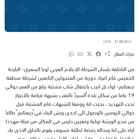
12:51
31.08.2012
شارك المقال
من الناطقة بلسان الشرطة للاعلام العربي لوبا السمري- البارحة
الخميس قام افراد دورية من المتجولين التابعين لشرطة منطقة
جبعتايم- لواء تل ابيب باعتقال شاب مشتبة يبلغ من العمر حوالي
19 عاما من سكان بلدة ًالسيدً بالنقب بشبهة قيامة بالابتزاز
تحت التهديد ، بحيث انة ووفقا للشبهات قام المشتبة قبل
حوالي اليومين بالوصول الى احدى ورش البناء في ًجبعتايم ً طالبا
من مدير الورشة تولية وتعيين حارس في المكان من قبلة مهددا
اياه على انة وبحاله رفضة لطلبة فسوف يقوم بالحاق الاذى بة،
وبالفعل لاحقا وفي خلال ساعات الليل وقعت هنالك بعض