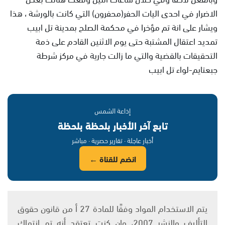
الاضرار في احدى اليات الحفر(محفرون) التي كانت بالورشة ، هذا
ويشار على انة تم مؤخرا في محكمة الصلح بمدينة تل ابيب
تمديد اعتقال المشتبة حتى يوم الاثنين القادم على ذمة
التحقيقات بالقضية والتي ما زالت جارية في مركز شرطة
جبعتايم-لواء تل ابيب
إذاعة الشمس
تابع آخر الأخبار بلحظة بلحظة
أخبار عاجلة · تقارير حصرية · مباشر
انضم للقناة ←
يتم الاستخدام المواد وفقًا للمادة 27 أ من قانون حقوق
التأليف والنشر 2007، وإن كنت تعتقد أنه تم انتهاك