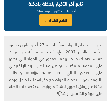
تابع آخر الأخبار بلحظة بلحظة
أخبار عاجلة · تقارير حصرية · مباشر
انضم للقناة ←
يتم الاستخدام المواد وفقًا للمادة 27 أ من قانون حقوق
التأليف والنشر 2007، وإن كنت تعتقد أنه تم انتهاك
حقك، بصفتك مالكًا لهذه الحقوق في المواد التي تظهر
على الموقع، فيمكنك التواصل معنا عبر البريد الإلكتروني
على العنوان التالي: info@ashams.com والطلب
بالتوقف عن استخدام المواد، مع ذكر اسمك الكامل ورقم
هاتفك وإرفاق تصوير للشاشة ورابط للصفحة ذات الصلة
على موقع الشمس. وشكرًا!