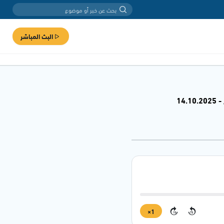
البث المباشر
14
1×
15
15