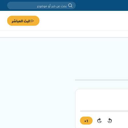
البث المباشر
1×
15
15