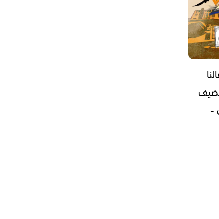
لنا
الضيف
 -