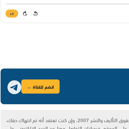
1×
15
15
انضم للقناة ←
يتم الاستخدام المواد وفقًا للمادة 27 أ من قانون حقوق التأليف والنشر 2007، وإن كنت تعتقد أنه تم انتهاك حقك،
لى الموقع، فيمكنك التواصل معنا عبر البريد الإلكتروني على