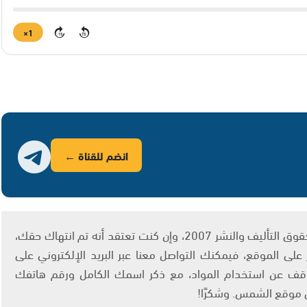
1×
15
15
انضم للقناة ←
يتم الاستخدام المواد وفقًا للمادة 27 أ من قانون حقوق التأليف والنشر 2007، وإن كنت تعتقد أنه تم انتهاك حقك،
لى الموقع، فيمكنك التواصل معنا عبر البريد الإلكتروني على
info@ashams.c والطلب بالتوقف عن استخدام المواد، مع ذكر اسمك الكامل ورقم هاتفك
ى موقع الشمس. وشكرًا!