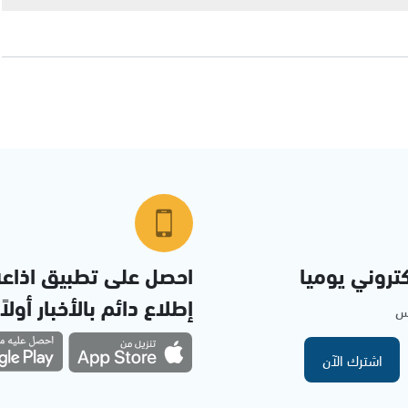
تروني يوميا
احصل على تطبيق اذاع
إطلاع دائم بالأخبار أولاً
مس
اشترك الآن