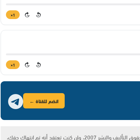
1×
15
15
1×
15
15
انضم للقناة ←
يتم الاستخدام المواد وفقًا للمادة 27 أ من قانون حقوق التأليف والنشر 2007، وإن كنت تعتقد أنه تم انتهاك حقك،