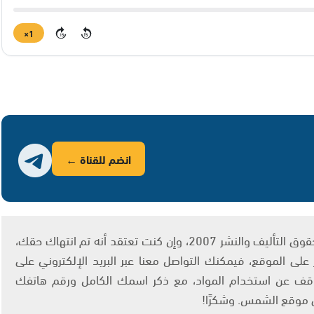
1×
15
15
انضم للقناة ←
يتم الاستخدام المواد وفقًا للمادة 27 أ من قانون حقوق التأليف والنشر 2007، وإن كنت تعتقد أنه تم انتهاك حقك،
لى الموقع، فيمكنك التواصل معنا عبر البريد الإلكتروني على
info@ashams.c والطلب بالتوقف عن استخدام المواد، مع ذكر اسمك الكامل ورقم هاتفك
ى موقع الشمس. وشكرًا!