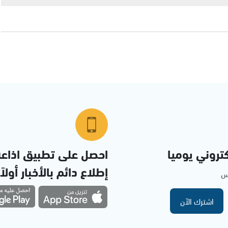
تروني يوميا
احصل على تطبيق اذاع
إطلاع دائم بالأخبار أولاً
مس
اشترك الآن