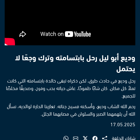
وديع أبو ليل رحل بابتسامته وترك وجعًا لا
يحتمل
رحل وديع في حادث طرق، لكن ذكراه تبقى خالدة بابتسامته التي كانت
تملأ كل مكان. كان شابًا طموحًا، عاش حياته بحب وفرح، وصديقًا مخلصًا
للجميع.
رحم الله الشاب وديع، وأسكنه فسيح جناته. تعازينا الحارة لوالديه، نسأل
الله أن يلهمهما الصبر والسلوان في مصابهما الجلل.
17.05.2025
شارك الحلقة