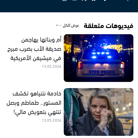
فيديوهات متعلقة
عرض الكل
أم وبناتها يهاجمن
صديقة الأب بضرب مبرح
في ميشيغن الأمريكية
13.05.2026
خادمة نتنياهو تكشف
المستور.. طماطم وبصل
تنتهي بتعويض مالي!
12.05.2026