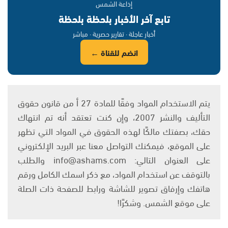
إذاعة الشمس
تابع آخر الأخبار بلحظة بلحظة
أخبار عاجلة · تقارير حصرية · مباشر
انضم للقناة ←
يتم الاستخدام المواد وفقًا للمادة 27 أ من قانون حقوق
التأليف والنشر 2007، وإن كنت تعتقد أنه تم انتهاك
حقك، بصفتك مالكًا لهذه الحقوق في المواد التي تظهر
على الموقع، فيمكنك التواصل معنا عبر البريد الإلكتروني
على العنوان التالي: info@ashams.com والطلب
بالتوقف عن استخدام المواد، مع ذكر اسمك الكامل ورقم
هاتفك وإرفاق تصوير للشاشة ورابط للصفحة ذات الصلة
على موقع الشمس. وشكرًا!