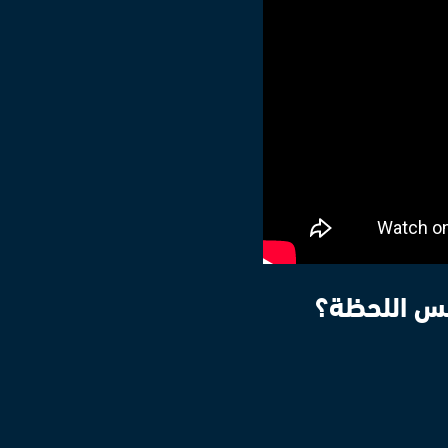
فس اللحظة؟