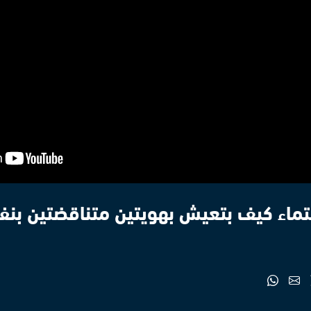
انتماء كيف بتعيش بهويتين متناقضتين بن