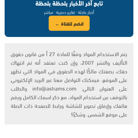
تابع آخر الأخبار بلحظة بلحظة
أخبار عاجلة · تقارير حصرية · مباشر
انضم للقناة ←
يتم الاستخدام المواد وفقًا للمادة 27 أ من قانون حقوق
التأليف والنشر 2007، وإن كنت تعتقد أنه تم انتهاك
حقك، بصفتك مالكًا لهذه الحقوق في المواد التي تظهر
على الموقع، فيمكنك التواصل معنا عبر البريد الإلكتروني
على العنوان التالي: info@ashams.com والطلب
بالتوقف عن استخدام المواد، مع ذكر اسمك الكامل ورقم
هاتفك وإرفاق تصوير للشاشة ورابط للصفحة ذات الصلة
على موقع الشمس. وشكرًا!