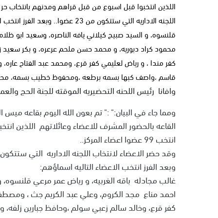
اللجنه الاداريه التي ستتكون من 23 
قلنسوه، و السيد صبيح كيلاني يافه الناصره، وسعيد ابو ظلا
محمود كراد دبوريه، و محمد حسن ملحم عرعره، و بكر سعيد زيد
كفر مندا ، و رياض لعليمي كفر قرع، ومحمد عبد الفتاح عاره،
قاسم ،واصف كبها بسمه برطعه ،ومحفوظ خطيب بسمه، محمود
وافانا رئيس اللحنه التحضيريه الموقته للجنة الحج والعمرة
ومما جاء في البيان:" :" تم بعون الله اليوم بقاعه ميس ا
القاعه بالحضور المشرف للاعضاء وعائلاتهم اللذين انت
انتخب 99 عضوا اعضاء المركز..
وقد حضر الاعضاء لانتخاب اللجنه الاداريه التي ستتكون من 23 عض
وبعد الفرز انتخب الاعضاء التاليه اسماؤهم:
غالب مجادله باقه الغربيه، و رياض عمر مرعي قلنسوه، و
احمد مناع مجد الكروم، وعلي عبد الكريم جث ، ومصطف
كفر قرع، وخالد سالم زعبي سولم ،وحافظ جبارين زلفه، و