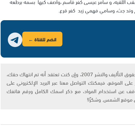
النقب اللقيه، و سامر عيسى كفر قاسم ،واصف كبها بسمه برطعه
وتد جث، وسامي فهمي زيد كفر قرع.
انضم للقناة ←
يتم الاستخدام المواد وفقًا للمادة 27 أ من قانون حقوق التأليف والنشر 2007، وإن كنت تعتقد أنه تم انتهاك حقك،
لى الموقع، فيمكنك التواصل معنا عبر البريد الإلكتروني على
info@ashams.c والطلب بالتوقف عن استخدام المواد، مع ذكر اسمك الكامل ورقم هاتفك
ى موقع الشمس. وشكرًا!