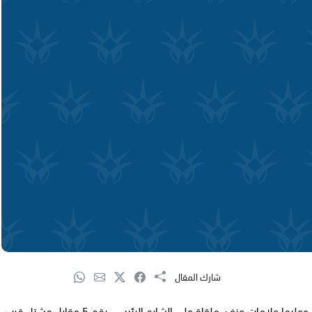
شارك المقال
عُثر بعد منتصف الليلة على جثة شاب في العشرينات من عمره وعليها علامات عنف، ملقاة على الشارع الرئيسي رقم 5 مقابل مشتل قرب