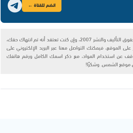
انضم للقناة ←
يتم الاستخدام المواد وفقًا للمادة 27 أ من قانون حقوق التأليف والنشر 2007، وإن كنت تعتقد أنه تم انتهاك حقك،
لى الموقع، فيمكنك التواصل معنا عبر البريد الإلكتروني على
info@ashams.c والطلب بالتوقف عن استخدام المواد، مع ذكر اسمك الكامل ورقم هاتفك
ى موقع الشمس. وشكرًا!