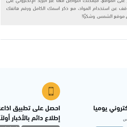
info@ashams.c والطلب بالتوقف عن استخدام المواد، مع ذكر اسمك الكامل ورقم هاتفك
ى موقع الشمس. وشكرًا!
تروني يوميا
احصل على تطبيق اذاع
إطلاع دائم بالأخبار أولاً
مس