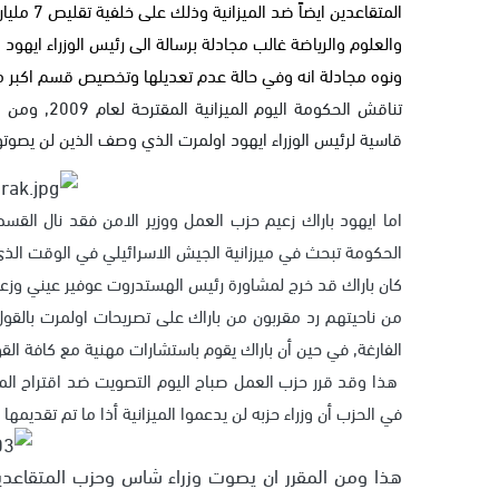
والعلوم والرياضة غالب مجادلة برسالة الى رئيس الوزراء ايهود 
ونوه مجادلة انه وفي حالة عدم تعديلها وتخصيص قسم اكبر من
تناقش الحكو
قاسية لرئيس الوزراء ايهود اولمرت الذي وصف الذين لن يصوت
اما ايهود باراك زعيم حزب العمل ووزير الامن فقد نال القس
الحكومة تبحث في ميرزانية الجيش الاسرائيلي في الوقت الذي ي
كان باراك قد خرج لمشاورة رئيس الهستدروت عوفير عيني وزعي
من ناحيتهم رد مقربون من باراك على تصريحات اولمرت بالقول: 
الفارغة, في حين أن باراك يقوم باستشارات مهنية مع كافة القو
هذا وقد قرر حزب العمل صباح اليوم التصويت ضد اقتراح الم
في الحزب أن وزراء حزبه لن يدعموا الميزانية أذا ما تم تقديمه