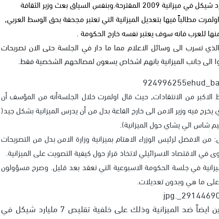
المتقاعدين ايضاً ضد الميزانية وذلك على خلفية تقليص 7 مليارد شيكل في ميزانية 2009 المقترحة.وبنفس السياق بعث وزير الثقافة
اولمرت مطالباً فيها بتعديل الميزانية التي تعتبر مجحفة بحق الوسط العربي,
ها للعرب فانه سوف يعتبر نفسه خارج الحكومة .
مة اليوم الميزانية المقترحة لعام 2009, ومن الذي تسرب الى وسائل الاعلام مما ما دار في الجلسة حتى الان تصريحات
وا الى جانب الميزانية بانهم اشخاص يسعون لمصالحهم الشخصية فقط.
ط الاكبر من الانتقادات, حيث قال اولمرت خلال الجلسةأنه من المؤسف أن
خرج فيه وزير الامن الى خارج القاعة بدل من أن يدرس الميزانية بشكل جيد(
م شاس الي يشاي حول الميزانية).
من الافضل لرئيس الوزراء الاهتام بميزانية وزارة الامن بدل من التصريحات
ى في الاقتصاد الاسرائيلي لاتخاذ قرار حول كيفية التصويت على الميزانية.
يزانية في جلسة الحكومة الاسبوعية التي تعقد بعد قليل. وصرح مسؤولون
ا على ما هي وبدون تعديلات.
هذا ومن المقرر ان يصوت وزراء شاس وحزب المتقاعدين ايضاً ضد الميزانية وذلك على خلفية تقليص 7 مليارد شيكل في