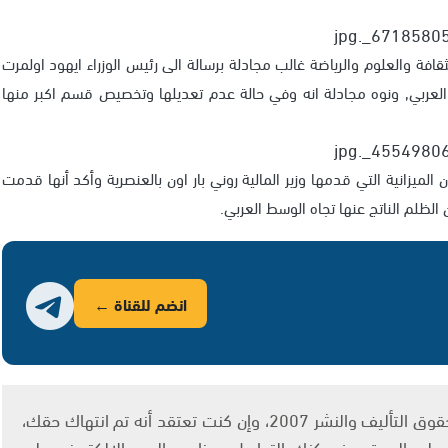
افة والعلوم والرياضة غالب مجادلة برسالة الى رئيس الوزراء ايهود اولمرت
ط العربي, ونوه مجادلة انه وفي حالة عدم تعديلها وتخصيص قسم اكبر منها
ميزانية التي قدمها وزير المالية روني بار اون بالعنصرية وأكد أنها قدمت
 الظلم الناتج عنها تجاه الوسط العربي.
انضم للقناة ←
يتم الاستخدام المواد وفقًا للمادة 27 أ من قانون حقوق التأليف والنشر 2007، وإن كنت تعتقد أنه تم انتهاك حقك،
لى الموقع، فيمكنك التواصل معنا عبر البريد الإلكتروني على