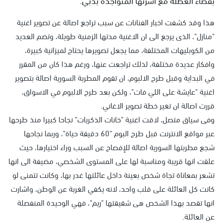
هذا وقد كشفت اخبار الفنانات عن سبب تراجع اصالة عن تصوير اغنية
"منازل"، الذى يرجع الى ان الاغنية مدتها الزمنية طويلة، وتضم العديد
من الكوبليهات المختلفة، مما يجعل تصويرها يحتاج لميزانية كبيرة،
وافكار عديدة مختلفة، لذلك تراجعت عنها، ورغم هذا كان من المقرر
في البداية وقبل طرح الالبوم، ان تقوم المطربة السورية اصالة بتصوير
اغنية "عايشة على اللي فات"، ولكن بعد طرح الالبوم في الاسواق،
قررت اصالة ان تغير خطة تصوير الاغاني.
وفى سياق متصل، لاقت اغنية "خانات الذكريات" نجاحا كبيرا منذ طرحها
عبر مواقع الانترنت قبل طرح البوم "60 دقيقة حياة"، وربما نجاحها
شجع مطربتها السورية اصالة للإفصاح عن السبب وراء اختيارها، حيث
علقت انها قريبة ومناسبة لها على المستوى الشخصي، مضيفة الى انها
تشعر بمعاناة تجاة شخص بعينة داخل عائلتها غدر بها، وكانت تتمنى لو
كانت كل العائلة على قلب واحد، لانه يكفي الغربة عن الوطن، واشارت
انها تقصد بهذا الشخص هى شقيقتها "ريم"، فهي الوحيدة المنفصلة
عن العائلة.