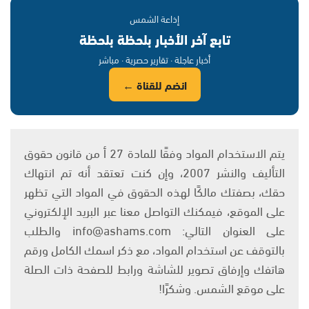
إذاعة الشمس
تابع آخر الأخبار بلحظة بلحظة
أخبار عاجلة · تقارير حصرية · مباشر
انضم للقناة ←
يتم الاستخدام المواد وفقًا للمادة 27 أ من قانون حقوق
التأليف والنشر 2007، وإن كنت تعتقد أنه تم انتهاك
حقك، بصفتك مالكًا لهذه الحقوق في المواد التي تظهر
على الموقع، فيمكنك التواصل معنا عبر البريد الإلكتروني
على العنوان التالي: info@ashams.com والطلب
بالتوقف عن استخدام المواد، مع ذكر اسمك الكامل ورقم
هاتفك وإرفاق تصوير للشاشة ورابط للصفحة ذات الصلة
على موقع الشمس. وشكرًا!