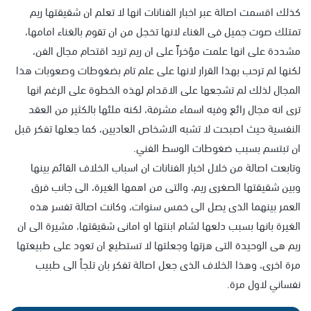
كذلك اقسمت اصالة عبر اخبار الفنانات انها لا تعلم ان شقيقتها ريم
تمتلك صوت جميل فى الغناء لانها تخجل من ان تقوم بالغناء امامها،
مشددة على انها علمت مؤخراً على ان ريم تريد اقتحام مجال الفن،
لكنها لم ترحب بهذا القرار لانها على علم تام بضغوطات وصعوبات هذا
المجال لذلك لم تشجعها على الاقدام لهذه الخطوة على الرغم انها
ترى انه مجال رائع وفيه اسماء مشرفة، لكنه ملئها بالكثير من العقد
النفسية حيث اصبحت لا تشبه الاشخاص العاديين، كما جعلها تفكر قبل
ان تبتسم بسبب ضغوطات الوسط الفني.
وتابعت اصالة من خلال اخبار الفنانات ان اسباب الخلاف القائم بينها
وبين شقيقتها الصغرى ريم، والتى من اهمها الغيرة، الى جانب فرق
العمر بينهما الذى يصل الى خمس سنوات، وكانت اصالة تفسر هذه
الغيرة بانها بسبب دلعها لشام ابنتها او امانى شقيقتها، مشيرة الى ان
ريم هى الوحيدة التى هزتها وجعلتها لا تستطيع ان تعود على طبيعتها
مرة اخرى، وهذا الخلاف الذى جعل اصالة تفكر بان تلجأ الى طبيب
نفساني لاول مرة.