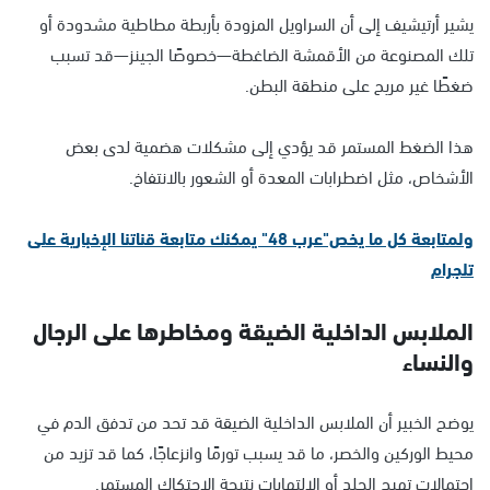
يشير أرتيشيف إلى أن السراويل المزودة بأربطة مطاطية مشدودة أو
تلك المصنوعة من الأقمشة الضاغطة—خصوصًا الجينز—قد تسبب
ضغطًا غير مريح على منطقة البطن.
هذا الضغط المستمر قد يؤدي إلى مشكلات هضمية لدى بعض
الأشخاص، مثل اضطرابات المعدة أو الشعور بالانتفاخ.
ولمتابعة كل ما يخص"عرب 48" يمكنك متابعة قناتنا الإخبارية على
تلجرام
الملابس الداخلية الضيقة ومخاطرها على الرجال
والنساء
يوضح الخبير أن الملابس الداخلية الضيقة قد تحد من تدفق الدم في
محيط الوركين والخصر، ما قد يسبب تورمًا وانزعاجًا، كما قد تزيد من
احتمالات تهيج الجلد أو الالتهابات نتيجة الاحتكاك المستمر.