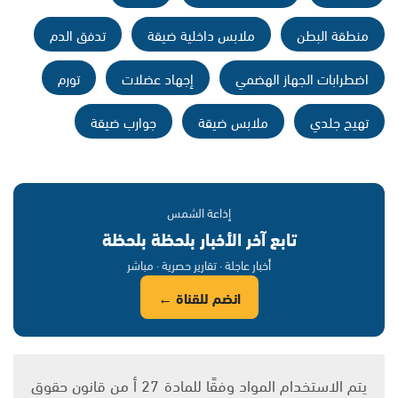
منطقة البطن
ملابس داخلية ضيقة
تدفق الدم
اضطرابات الجهاز الهضمي
إجهاد عضلات
تورم
تهيج جلدي
ملابس ضيقة
جوارب ضيقة
إذاعة الشمس
تابع آخر الأخبار بلحظة بلحظة
أخبار عاجلة · تقارير حصرية · مباشر
انضم للقناة ←
يتم الاستخدام المواد وفقًا للمادة 27 أ من قانون حقوق